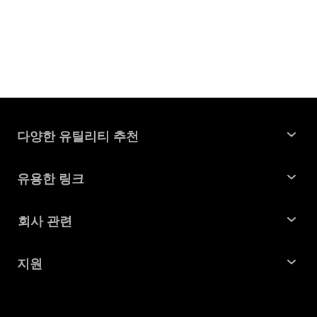
다양한 유틸리티 추천
윈도우 데이터 복구
유용한 링크
맥 데이터 복구
꿀팁 모음
회사 관련
파티션 관리 도구
SD 카드 복구
회사소개
중복 파일 찾기 및 제거
지원
맥 복구 솔루션
비즈니스 문의
손상된 파일 복원
지원센터
윈도우 복구 솔루션
개인정보처리방침
DLL 오류 수정