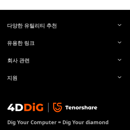
다양한 유틸리티 추천
윈도우 데이터 복구
유용한 링크
맥 데이터 복구
꿀팁 모음
회사 관련
파티션 관리 도구
SD 카드 복구
회사소개
중복 파일 찾기 및 제거
지원
맥 복구 솔루션
비즈니스 문의
손상된 파일 복원
지원센터
윈도우 복구 솔루션
개인정보처리방침
DLL 오류 수정
문의
중복 파일 제거
이용약권
다운로드 센터
USB 복구
Dig Your Computer = Dig Your diamond
쿠키정책(업데이트됨)
스토어