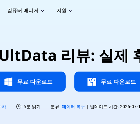
컴퓨터 매니저
지원
능
소셜 미디어
복구 도구
온라
iOS26
one 데이터 복구
Android 데이터 복구
iPhone/iPad 데이터 복구
손실된 Android 데이터 복구
AI
가이드
동영상
사진 복
문서 복
e File Deleter
Dll Fixer
e UltData 리뷰: 실
tsApp 데이터 복구
LINE 데이터 복구
이드 센터
복구
구
구
검색 및 삭제
Windows DLL 오류 수정
sApp 메시지 복구
백업 없이 LINE 채팅 복구
브랜드 리뉴얼
법 가이드
are Cleamio
Email Repair
영상 화
사진 화
오디오
& 해결 방법
화 및 정밀 클린
손상된 PST/OST 파일 복구
질 높이
질 높이
AI
AI
복구
기
기
무료 다운로드
무료 다운로드
수하
5분 읽기
분류:
데이터 복구
| 업데이트 시간: 2026-07-15