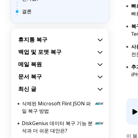
빠
결론
빠
복
T
휴지통 복구
사
백업 및 포맷 복구
전
메일 복원
추
i
문서 복구
최신 글
삭제된 Microsoft Flint JSON 파
일 복구 방법
DiskGenius 데이터 복구 기능 분
석과 더 쉬운 대안은?
이 블