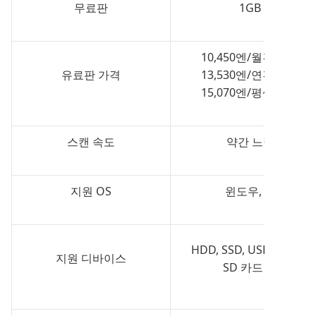
무료판
1GB
10,450엔/월간 플랜
유료판 가격
13,530엔/연간 플랜
15,070엔/평생 플랜
스캔 속도
약간 느림
지원 OS
윈도우, 맥
HDD, SSD, USB 메모리,
지원 디바이스
SD 카드 등