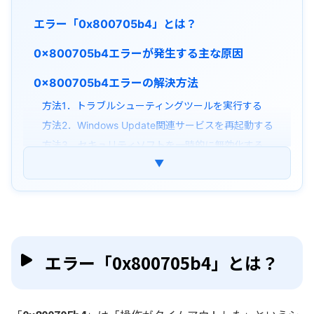
エラー「0x800705b4」とは？
0x800705b4エラーが発生する主な原因
0x800705b4エラーの解決方法
方法1．トラブルシューティングツールを実行する
方法2．Windows Update関連サービスを再起動する
方法3．セキュリティソフトを一時的に無効化する
▼
方法4．Windows Updateのキャッシュを削除する
方法5．システムファイルの修復コマンド（SFC）を実
行する
方法6．周辺機器を取り外す
0x800705b4エラーにより重要なデータが消え
てしまった時の対処法
エラー「0x800705b4」とは？
まとめ