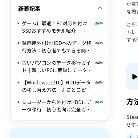
が豊
新着記事
な場
ゲームに最適！PC対応外付け
さら
SSDおすすめモデル紹介
トレ
する
録画用外付けHDDへのデータ移
行方法：初心者でもできる簡単
解説
古いパソコンのデータ移行ガイ
ド｜新しいPCに簡単にデータを
移す方法
【Windows11/10】HDDデータ
の移し替え方法｜丸ごとコピー
で簡単データ移行
方
レコーダーから外付けHDDにデ
ータ移行｜初心者向け完全ガイ
ド
St
せず