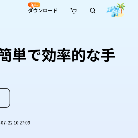
無料
ダウンロード
新着
イン修復
リソース
リソース
AI画像スタイル変換
· Win11制限を回避
· SDカード復元
· HDDデータ復元
· 重複検索（Win）
イン動画修復
· AI 3Dアクションフィギュアプロンプト
｜簡単で効率的な手
· ハードディスクをクローン
· USBデータ復元
· ゴミ箱復元
· 重複検索（Mac）
イン写真修復
· シネマ風AI画像プロンプト
· Cドライブを拡張
· ファイル復元
· エクセル復元
· ディスク容量を解放
インファイル修復
· アニメ実写化プロンプト
· MBRをGPTに変換
· 写真復元
· 動画復元
· Macストレージを整理
イン音声修復
· AIアニメポートレートプロンプト
· AIレゴ風写真プロンプト
-22 10:27:09