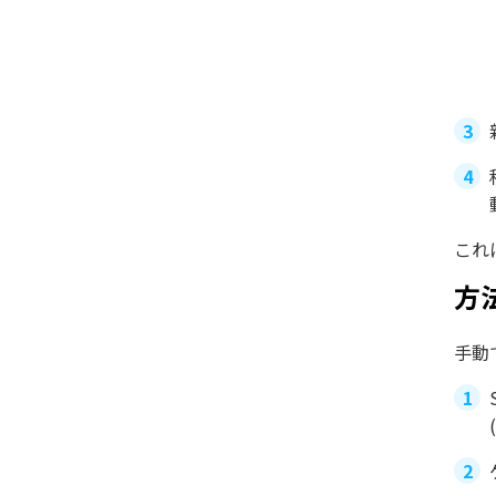
これ
方
手動