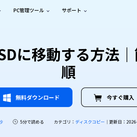
PC管理ツール
サポート
プ
ソーシャルメディア
修復ツール
無料オンラ
iOS26
one データ復元
Android データ復元
ne／iPadのデータを復元
Androidのデータを復元
AI
オンラ
ーガイド
ドキュ
e File Deleter
Dll Fixer
をSSDに移動する方法
動画修
写真修
オンラ
tsApp データ復元
LINE データ復元
ガイドセンター
メント
イルを検出・削除
WindowsのDLLエラーを修復
復
復
オンラ
tsAppのデータを復元
LINEのデータを復元
修復
新製
ガイド
are Cleamio
Email Repair
順
品
オンラ
対処法
底クリーンアップ＆最適化
破損したPST/OSTファイルを修復
音声修
動画高
写真高
AI
AI
復
画質化
画質化
無料ダウンロード
今すぐ購入
沙
5分で読める
カテゴリ：
ディスクコピー
｜更新日：2026-07