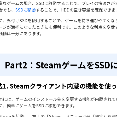
富なゲームの場合、SSDに移動することで、プレイの快適さが
合でも、
SSDに移動
することで、HDDの空き容量を確保できま
に、外付けSSDを使用することで、ゲームを持ち運びやすくな
ージが満杯になったときにも便利です。このような利点を享受する
価値は十分にあります。
Part2：SteamゲームをSS
法1. Steamクライアント内蔵の機能を使
eamには、ゲームのインストール先を変更する機能が内蔵され
に、簡単にゲームをSSDに移動できます。
Steamを起動し、左上の「Steam」メニューから「設定」を