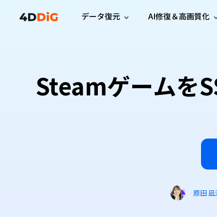
データ復元
AI修復＆高画質化
Windows管理
サポート
PCクリーンアッ
リソース
機能
iPh
Windows データ復元
iPho
Windowsで削除したファイルを復元
サポートセンター
ユーザ
Partition Manager
Duplicat
Steamゲーム
Wha
ガイド・お問い合わせ
ユーザー
Windows向けディスク管理ツール
重複ファ
プロ版
無料版
Wha
サブスク更新情報
使い方
Disk Copy
Tenorsh
最新版
最新のお知らせ
ヒントと
ディスクをクローン
Macを徹
Mac データ復元
macOSで削除したファイルを復元
お問い合わせ
新製品
4DDiG File Repair
Windows Backup
AIによるファイル修復と高画質化>>
データ保護向けPCバックアップ
プロ版
無料版
システム修復
Windows Boot Genius
Windowsの問題を数分で修復
原田 凪
Mac Boot Genius
Macの問題を無料で修復