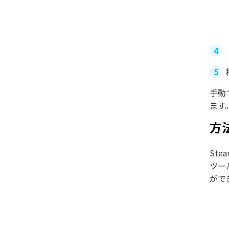
手動
ます
方
St
ツー
がで