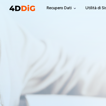
Recupero Dati
Utilità di S
Windows Data Recovery Pro
4DDiG Par
Recuperare i file cancellati da Win
Gestione de
Mac Data Recovery
4DDiG Dup
Recuperare i file eliminati da MacOS
Trovare e Ri
Windows Data Recovery Free
Tenorsha
Recuperare 2 GB di dati gratuitamente
Elimina i fil
4DDiG DLL
Correggi tut
Windows 
Riparate i p
Mac Boot
Riparare gr