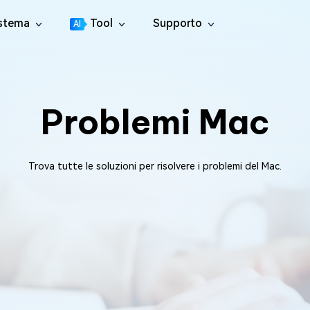
istema
Tool
Supporto
AI
Centro di Supporto
4DDiG File Repair
tition Manager
Guide, Licenza, Contatti
l Disco per Windows
Riparazione di video, audio e file
Problemi Mac
Guida utente
4DDiG Video Repair
licate File Deleter
Centro guida per l'utente
Riparare i Video Danneggiati
muovere i File Duplicati
Come Guidare
4DDiG Photo Repair
re Cleamio
New
Trova tutte le soluzioni per risolvere i problemi del Mac.
Tutti i suggerimenti & Le soluzioni
Riparare le foto danneggiate
e duplicati e pulisci i file spazzatura su Mac
YouTube
4DDiG Document Repair
 Fixer
Canale Ufficiale di YouTube
Riparare documenti danneggiati
ti gli errori DLL su Windows
4DDiG Audio Repair
Boot Genius
Salva i file audio danneggiati
roblemi di Windows in pochi minuti
4DDiG Online File Repair
 Genius
GRATIS
Ripara file corrotti online
atuitamente i problemi del Mac