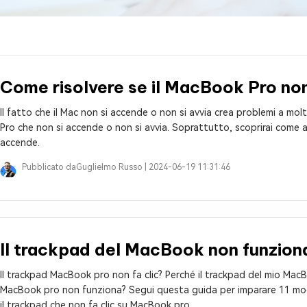
4DDiG Email Repair
NUOVO
11 Upgrade Checker
Ripara i file PST/OST di Outlook danneggiati
ratuito dell'aggiornamento di Windows 11
Come risolvere se il MacBook Pro no
Il fatto che il Mac non si accende o non si avvia crea problemi a mol
Pro che non si accende o non si avvia. Soprattutto, scoprirai come a
accende.
Pubblicato da
Guglielmo Russo |
2024-06-19 11:31:46
Il trackpad del MacBook non funziona
Il trackpad MacBook pro non fa clic? Perché il trackpad del mio MacB
MacBook pro non funziona? Segui questa guida per imparare 11 modi 
il trackpad che non fa clic su MacBook pro.