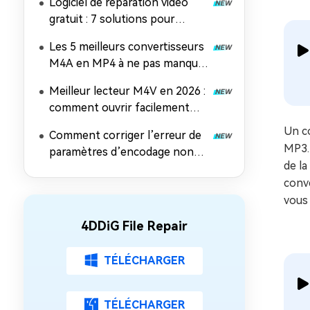
Logiciel de réparation vidéo
gratuit : 7 solutions pour
réparer des fichiers MP4, MOV
Les 5 meilleurs convertisseurs
et AVI
M4A en MP4 à ne pas manquer
en 2026
Meilleur lecteur M4V en 2026 :
comment ouvrir facilement
des fichiers M4V sur n'importe
Un co
Comment corriger l’erreur de
quel appareil
MP3. 
paramètres d’encodage non
de la
pris en charge dans Windows
conve
Media Player
vous
4DDiG File Repair
TÉLÉCHARGER
TÉLÉCHARGER