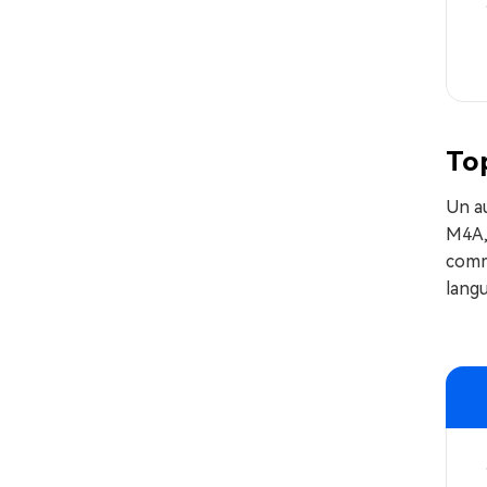
To
Un a
M4A,
comm
langu