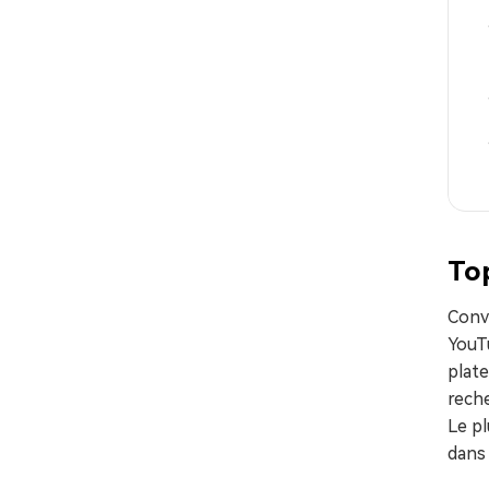
To
Conv
YouTu
plat
reche
Le pl
dans 