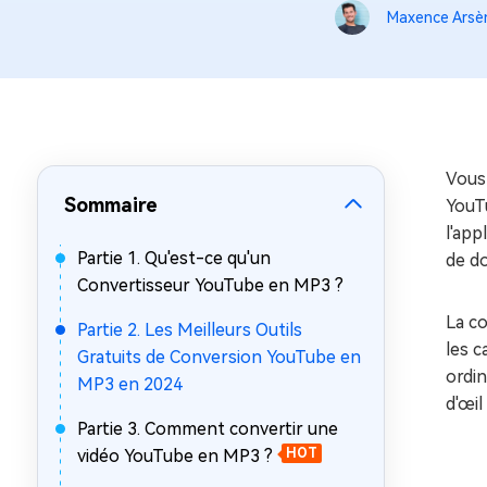
sur Windows
en quelq
Maxence Arsè
4DDiG Email Repair
Mac Bo
Réparer les fichiers PST/OST
Réparer 
corrompus
gratuite
Vous
Sommaire
YouTu
l'ap
Partie 1. Qu'est-ce qu'un
de d
Convertisseur YouTube en MP3 ?
La c
Partie 2. Les Meilleurs Outils
les c
Gratuits de Conversion YouTube en
ordin
MP3 en 2024
d'œil
Partie 3. Comment convertir une
vidéo YouTube en MP3 ?
HOT