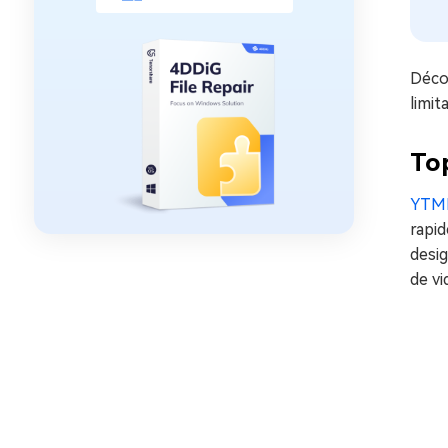
Décou
limit
To
YTM
rapid
desig
de vi