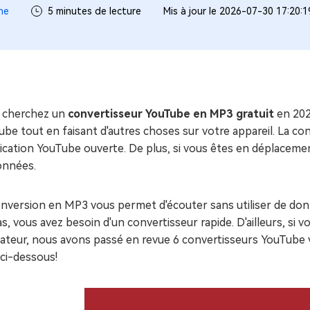
ues minutes
ne
5 minutes de lecture
Mis à jour le 2026-07-30 17:20:
ot Genius
les problèmes Mac
ment
 cherchez un
convertisseur YouTube en MP3 gratuit
en 202
be tout en faisant d'autres choses sur votre appareil. La c
plication YouTube ouverte. De plus, si vous êtes en déplace
onnées.
onversion en MP3 vous permet d'écouter sans utiliser de don
as, vous avez besoin d'un convertisseur rapide. D'ailleurs, si vo
ateur, nous avons passé en revue 6 convertisseurs YouTube v
 ci-dessous!