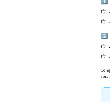
1️⃣
2️⃣
Comp
sera 