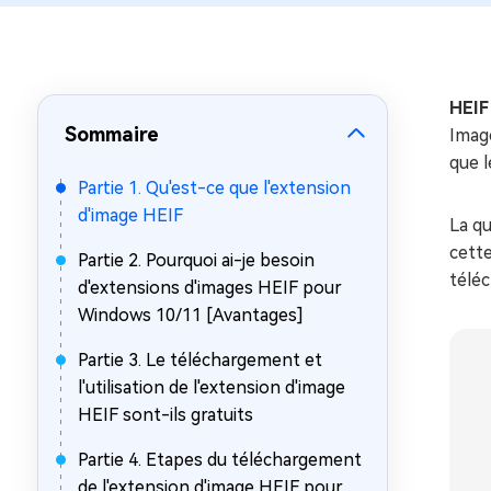
sur Windows
en quelq
4DDiG Email Repair
Mac Bo
Réparer les fichiers PST/OST
Réparer 
corrompus
gratuite
HEIF
Sommaire
Image
que l
Partie 1. Qu'est-ce que l'extension
d'image HEIF
La qu
cette
Partie 2. Pourquoi ai-je besoin
télé
d'extensions d'images HEIF pour
Windows 10/11 [Avantages]
Partie 3. Le téléchargement et
l'utilisation de l'extension d'image
HEIF sont-ils gratuits
Partie 4. Etapes du téléchargement
de l'extension d'image HEIF pour