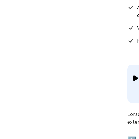
Lorsq
exten