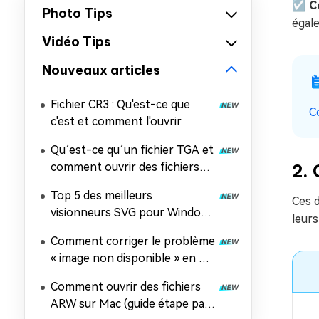
☑️ C
Photo Tips
égale
Vidéo Tips
Nouveaux articles
Fichier CR3 : Qu'est-ce que
C
c'est et comment l'ouvrir
Qu’est-ce qu’un fichier TGA et
comment ouvrir des fichiers
2.
TGA sur n’importe quel
Top 5 des meilleurs
appareil ?
Ces 
visionneurs SVG pour Windows
leur
11 et 10 en 2026
Comment corriger le problème
« image non disponible » en 8
méthodes
Comment ouvrir des fichiers
ARW sur Mac (guide étape par