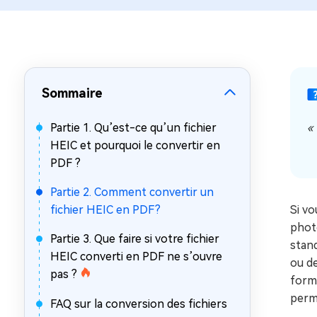
sur Windows
en quelq
4DDiG Email Repair
Mac Bo
Réparer les fichiers PST/OST
Réparer 
corrompus
gratuite
Sommaire
Partie 1. Qu’est-ce qu’un fichier
«
HEIC et pourquoi le convertir en
PDF ?
Partie 2. Comment convertir un
fichier HEIC en PDF?
Si vo
photo
Partie 3. Que faire si votre fichier
stand
HEIC converti en PDF ne s’ouvre
ou de
pas ?
forma
perme
FAQ sur la conversion des fichiers