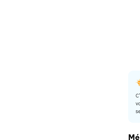
C
v
se
Mé