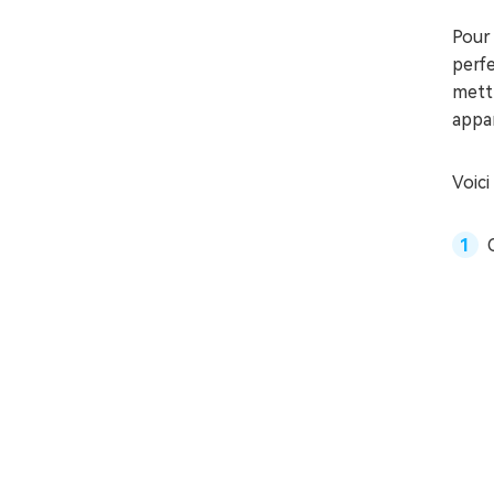
Pour 
perfe
mettr
appar
Voici