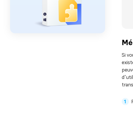
Mét
Si vo
exist
peuve
d’ut
tran