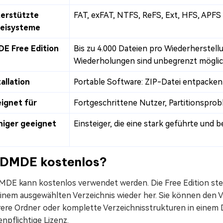
erstützte
FAT, exFAT, NTFS, ReFS, Ext, HFS, APFS 
eisysteme
E Free Edition
Bis zu 4.000 Dateien pro Wiederherstell
Wiederholungen sind unbegrenzt mögli
tallation
Portable Software: ZIP-Datei entpacke
ignet für
Fortgeschrittene Nutzer, Partitionspr
iger geeignet
Einsteiger, die eine stark geführte und
t DMDE kostenlos?
DMDE kann kostenlos verwendet werden. Die Free Edition stel
einem ausgewählten Verzeichnis wieder her. Sie können den V
ere Ordner oder komplette Verzeichnisstrukturen in einem D
npflichtige Lizenz.