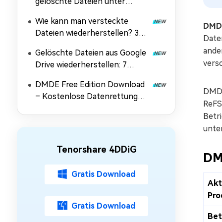
gelöschte Dateien unter
Windows 10/11
Wie kann man versteckte
wiederherstellen?
DMD
Dateien wiederherstellen? 3
Date
einfache Methoden
ande
Gelöschte Dateien aus Google
vers
Drive wiederherstellen: 7
Lösungen
DMDE Free Edition Download
DMDE
– Kostenlose Datenrettung
ReFS
für Festplatten
Betr
unte
Tenorshare 4DDiG
DM
Gratis Download
Akt
Pro
Gratis Download
Bet