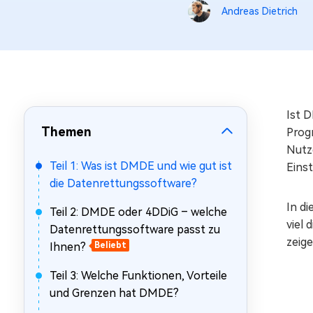
Mac Boot Genius
Andreas Dietrich
Mac-Probleme kostenlos
beheben
Ist 
Themen
Prog
Nutze
Teil 1: Was ist DMDE und wie gut ist
Einst
die Datenrettungssoftware?
In d
Teil 2: DMDE oder 4DDiG – welche
viel 
Datenrettungssoftware passt zu
zeige
Ihnen?
Beliebt
Teil 3: Welche Funktionen, Vorteile
und Grenzen hat DMDE?