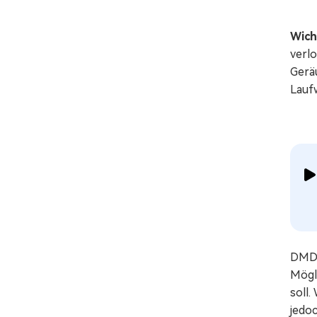
Wich
verl
Gerä
Laufw
DMDE
Mögl
soll
jedoc