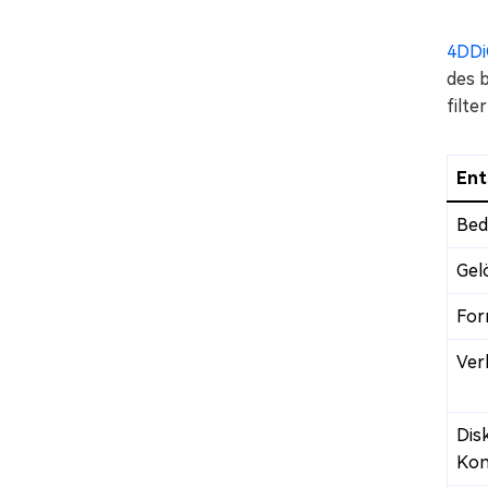
4DDi
des b
filt
Ent
Bed
Gel
For
Ver
Dis
Kon