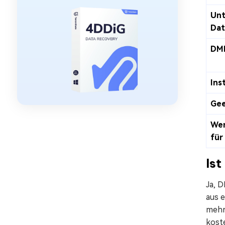
Unt
Dat
DMD
Ins
Gee
Wen
für
Is
Ja, 
aus 
mehr
koste