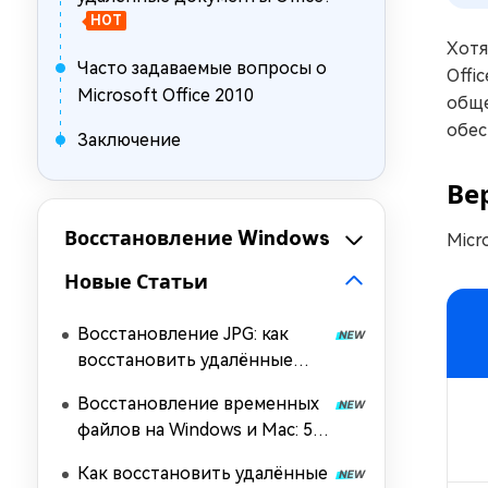
HOT
Хотя
Часто задаваемые вопросы о
Offi
Microsoft Office 2010
обще
обес
Заключение
Ве
Восстановление Windows
Micr
Новые Статьи
Восстановление JPG: как
восстановить удалённые
JPG-файлы в Windows и Mac
Восстановление временных
файлов на Windows и Mac: 5
простых методов
Как восстановить удалённые