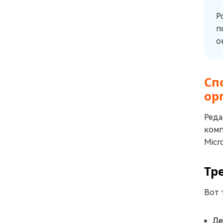
Р
п
о
Сп
ор
Реда
комп
Micr
Тр
Вот 
Де