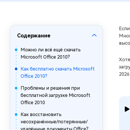
за минуты
Mac Boot Genius
Устранение проблем с Mac за
минуты
Если
Содержание
Мног
высо
Можно ли всё ещё скачать
Microsoft Office 2010?
Хотя
загр
Как бесплатно скачать Microsoft
2026
Office 2010?
Проблемы и решения при
бесплатной загрузке Microsoft
Office 2010
Как восстановить
несохранённые/потерянные/
удалённые документы Office?