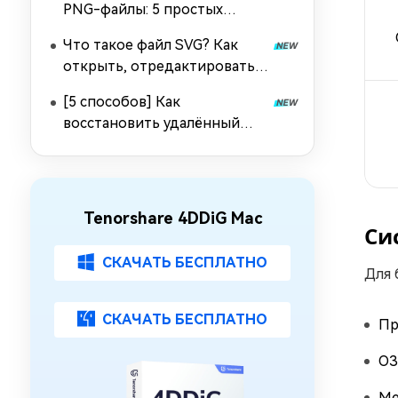
PNG-файлы: 5 простых
способов [2026]
Что такое файл SVG? Как
открыть, отредактировать,
конвертировать и
[5 способов] Как
восстановить?
восстановить удалённый
PST-файл Outlook
Tenorshare 4DDiG Mac
Си
СКАЧАТЬ БЕСПЛАТНО
Для 
СКАЧАТЬ БЕСПЛАТНО
Пр
ОЗ
Ме