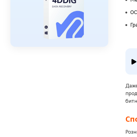
ОС
Гр
Даже
прод
битн
Сп
Розн