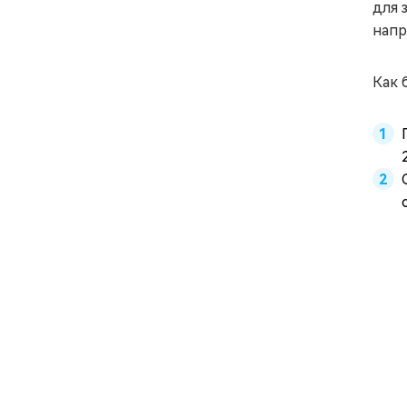
для 
напр
Как 