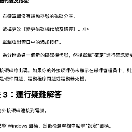
機代號及路徑：
1：右鍵單擊沒有驅動器號的磁碟分區。
2：選擇更改【變更磁碟機代號及路徑】。/li>
3：單擊彈出窗口中的添加按鈕。
4：為分區命名一個新的磁碟機代號，然後單擊“確定”進行確認變
接硬碟將出現。如果你的外接硬碟仍未顯示在磁碟管理員中，則
是硬件問題、驅動程序問題或驅動器死機。
 3：運行疑難解答
 將外接硬碟連接到電腦。
 點擊 Windows 圖標，然後從選單欄中點擊“設定”圖標。