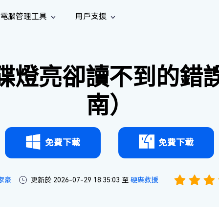
電腦管理工具
用戶支援
功能
社群媒體
修復工具
iOS 26
one 資料救援
Android 資料救援
的 iPhone/iPad 資料
救回 Android 資料
碟燈亮卻讀不到的錯誤
AI
南
影片修
照片修
檔案修
e File Deleter
Dll Fixer
tsApp 資料恢復
LINE 資料恢復
中心
除重複檔案
修復 Windows 中的所有 DLL 錯誤
復
復
復
hatsApp 資料
無需備份復原 LINE 聊天記錄
南）
全新
訊
are Cleamio
Email Repair
音訊修
影片增
照片增
AI
AI
與解決方案
優化您的 Mac
修復損毀的 PST/OST 檔案
復
強
強
免費下載
免費下載
家豪
更新於 2026-07-29 18:35:03 至
硬碟救援