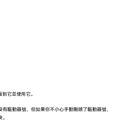
看到它並使用它。
看有沒有驅動器號，但如果你不小心手動刪除了驅動器號，
決。