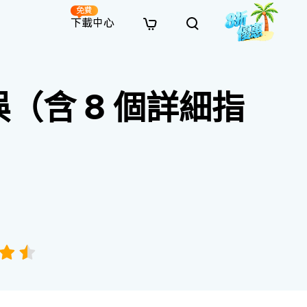
免費
下載中心
全新
解決方案
免費線上修復
解決方案
AI 圖像風格轉換
（含 8 個詳細指
· 繞過 Win 11 升級限制
· SD 記憶卡救援
· 硬碟資料救援
· 查找重複檔案（Win）
線上影片修復
· AI 3D 可動公仔提示詞
· 硬碟對拷
· USB 隨身碟救援
· 資源回收桶救援
· 優化 Mac 速度
線上照片修復
· 電影感 AI 影像提示詞
· 擴充 C 槽
· 資料救援
· Office 檔案救援
· 釋放磁碟空間
線上檔案修復
· 動漫轉真實風格提示詞
· 將 MBR 轉換為 GPT
· 照片恢復
· 影片恢復
· 清理 Mac 儲存空間
線上音訊修復
· AI 動漫風格人像提示詞
· AI 樂高積木風格提示詞