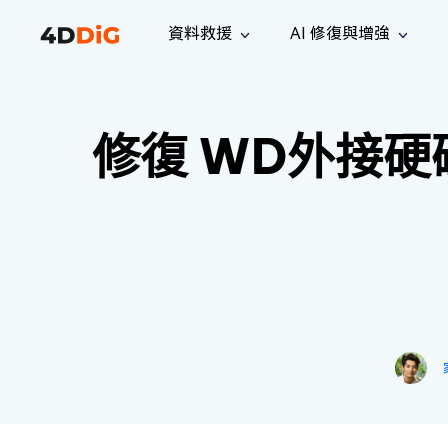
資料救援
AI 修復與增強
Windows 管理工具
支援
電腦清理工具
解決方案
iPh
Windows 資料救援
救援遺失
修復 WD外接硬
從 Windows 系統中恢復已刪除的檔
支援中心
用戶指
Partition Manager
Duplicat
案
Wha
指南·常見問答·聯絡我們
用戶指南
Windows 磁碟管理工具
查找並移
恢復 W
專業版
免費版
訂閱更新
相關資
Disk Copy
Tenorsh
最新更新
所有技巧
複製磁碟或分割區
徹底清理並
升級
Mac 資料救援
聯絡我們
全新
4DDiG File Repair
Windows Backup
從 macOS 系統中恢復已刪除的檔案
AI 驅動的檔案修復與增強 >>
備份電腦資料，守護檔案安全
專業版
免費版
系統修復
Windows Boot Genius
幾分鐘內修復 Windows 問題
Mac Boot Genius
免費修復 Mac 問題