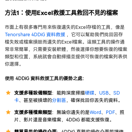
方法1：使用Excel救援工具救回不見的檔案
市面上有很多專門用來恢復遺失的Excel存檔的工具，像是
Tenorshare 4DDiG 資料救援
，它可以幫助我們找回因存
檔失敗或檔案損毀而遺失的Excel檔案。這類工具的操作通
常非常簡單，只需要安裝軟體，然後選擇你想要恢復的檔案
類型和位置，系統就會自動掃描並提供可恢復的檔案列表供
你選擇。
使用 4DDiG 資料救援工具的優勢之處：
支援多種設備類型
：能夠深度掃描
硬碟
、
USB
、
SD
卡
、甚至被損壞的
分割區
，確保找回你丟失的資料。
支援多種檔案類型
：無論你遺失的是
Word
、
PDF
、照
片、影片還是音樂檔案，4DDiG 都能支援恢復。
簡單易用的操作介面
：4DDiG 直觀的操作介面能讓使