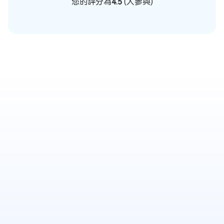
您的評分為
4.5
(
人參與)