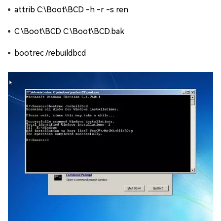
attrib C:\Boot\BCD -h -r -s ren
C:\Boot\BCD C:\Boot\BCD.bak
bootrec /rebuildbcd