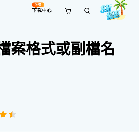
免費
下載中心
全新
解決方案
免費線上修復
解決方案
AI 圖像風格轉換
為檔案格式或副檔名
· 繞過 Win 11 升級限制
· SD 記憶卡救援
· 硬碟資料救援
· 查找重複檔案（Win）
線上影片修復
· AI 3D 可動公仔提示詞
· 硬碟對拷
· USB 隨身碟救援
· 資源回收桶救援
· 優化 Mac 速度
線上照片修復
· 電影感 AI 影像提示詞
· 擴充 C 槽
· 資料救援
· Office 檔案救援
· 釋放磁碟空間
線上檔案修復
· 動漫轉真實風格提示詞
· 將 MBR 轉換為 GPT
· 照片恢復
· 影片恢復
· 清理 Mac 儲存空間
線上音訊修復
· AI 動漫風格人像提示詞
· AI 樂高積木風格提示詞