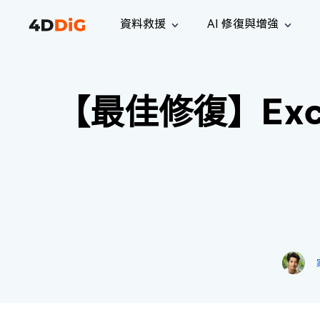
資料救援
AI 修復與增強
Windows 管理工具
支援
電腦清理工具
解決方案
iPh
Windows 資料救援
救援遺失
【最佳修復】Ex
從 Windows 系統中恢復已刪除的檔
支援中心
用戶指
Partition Manager
Duplicat
案
Wha
指南·常見問答·聯絡我們
用戶指南
Windows 磁碟管理工具
查找並移
恢復 W
專業版
免費版
訂閱更新
相關資
Disk Copy
Tenorsh
最新更新
所有技巧
複製磁碟或分割區
徹底清理並
升級
Mac 資料救援
聯絡我們
全新
4DDiG File Repair
Windows Backup
從 macOS 系統中恢復已刪除的檔案
AI 驅動的檔案修復與增強 >>
備份電腦資料，守護檔案安全
專業版
免費版
系統修復
Windows Boot Genius
幾分鐘內修復 Windows 問題
Mac Boot Genius
免費修復 Mac 問題