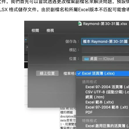
l文件。我們首先可以嘗試透過更改檔案副檔名來解決問題。預設情況下，Ex
XLSX 格式儲存文件。由於副檔名和所屬Excel版本不匹配可