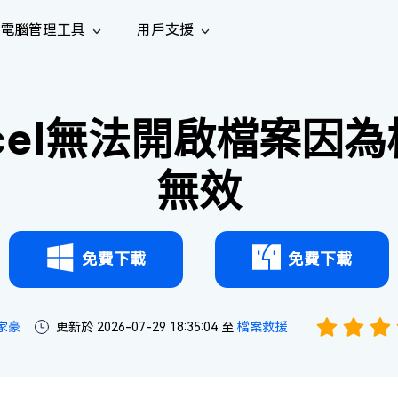
電腦管理工具
用戶支援
功能
社群媒體
修復工具
iOS 26
one 資料救援
Android 資料救援
的 iPhone/iPad 資料
救回 Android 資料
cel無法開啟檔案因
AI
南
影片修
照片修
檔案修
e File Deleter
Dll Fixer
tsApp 資料恢復
LINE 資料恢復
中心
除重複檔案
修復 Windows 中的所有 DLL 錯誤
復
復
復
hatsApp 資料
無需備份復原 LINE 聊天記錄
無效
全新
訊
are Cleamio
Email Repair
音訊修
影片增
照片增
AI
AI
與解決方案
優化您的 Mac
修復損毀的 PST/OST 檔案
復
強
強
免費下載
免費下載
家豪
更新於 2026-07-29 18:35:04 至
檔案救援