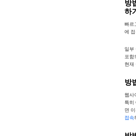
방법
하
빠르
에 
일부 
포함
현재 
방법
웹사이
특히 
면 이
접속
방법