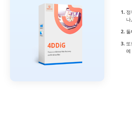
정
나
둘
또
에