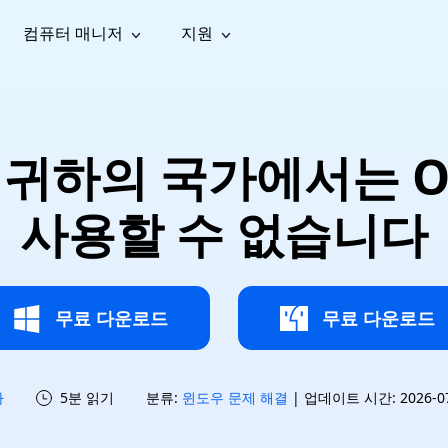
컴퓨터 매니저
지원
능
소셜 미디어
복구 도구
온라
iOS26
one 데이터 복구
Android 데이터 복구
iPhone/iPad 데이터 복구
손실된 Android 데이터 복구
AI
가이드
동영상
사진 복
문서 복
e File Deleter
Dll Fixer
26: 귀하의 국가에서는 
tsApp 데이터 복구
LINE 데이터 복구
이드 센터
복구
구
구
검색 및 삭제
Windows DLL 오류 수정
sApp 메시지 복구
백업 없이 LINE 채팅 복구
브랜드 리뉴얼
법 가이드
are Cleamio
Email Repair
영상 화
사진 화
사용할 수 없습니다
오디오
& 해결 방법
화 및 정밀 클린
손상된 PST/OST 파일 복구
질 높이
질 높이
AI
AI
복구
기
기
무료 다운로드
무료 다운로드
하
5분 읽기
분류:
윈도우 문제 해결
| 업데이트 시간: 2026-07-