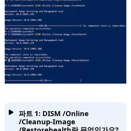
파트 1: DISM /Online
/Cleanup-Image
/Restorehealth란 무엇인가요?