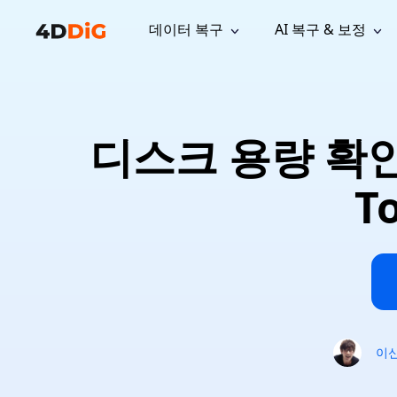
데이터 복구
AI 복구 & 보정
윈도우 관리 도구
지원
컴퓨터 정리 도구
자료
기
iPh
Windows 데이터 복구
손실된 
윈도우에서 삭제된 파일 복구
지원 센터
사용자 
Partition Manager
Duplicat
디스크 용량 확
Wha
가이드, 라이선스, 문의
사용자 가
Windows용 간편 디스크 관리
중복 파일 
프로
무료
What
구독 업데이트
사용 방
Disk Copy
Tenorsh
T
Update
최신 업데이트
모든 팁 
디스크 또는 파티션 복제
Mac 최적
Mac 데이터 복구
macOS에서 삭제된 파일 복구
문의하기
NEW
4DDiG File Repair
Windows Backup
AI 기반 파일 복구 및 보정 >>
컴퓨터 데이터 안전 백업
프로
무료
시스템 복구
Windows Boot Genius
Windows 문제를 몇 분 내 해결
이
Mac Boot Genius
Mac 문제 무료 복구