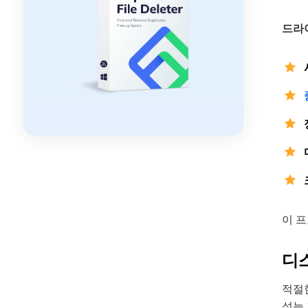
드라
이 
디스
적절
성능 