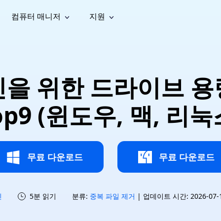
컴퓨터 매니저
지원
능
소셜 미디어
복구 도구
온라
iOS26
one 데이터 복구
Android 데이터 복구
iPhone/iPad 데이터 복구
손실된 Android 데이터 복구
AI
가이드
동영상
사진 복
문서 복
e File Deleter
Dll Fixer
인을 위한 드라이브 용
tsApp 데이터 복구
LINE 데이터 복구
이드 센터
복구
구
구
검색 및 삭제
Windows DLL 오류 수정
sApp 메시지 복구
백업 없이 LINE 채팅 복구
브랜드 리뉴얼
법 가이드
are Cleamio
Email Repair
영상 화
사진 화
op9 (윈도우, 맥, 리눅
오디오
& 해결 방법
화 및 정밀 클린
손상된 PST/OST 파일 복구
질 높이
질 높이
AI
AI
복구
기
기
무료 다운로드
무료 다운로드
신
5분 읽기
분류:
중복 파일 제거
| 업데이트 시간: 2026-07-15