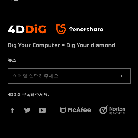
맥 복구 솔루션
비즈니스 문의
손상된 파일 복원
지원센터
윈도우 복구 솔루션
개인정보처리방침
DLL 오류 수정
문의
중복 파일 제거
이용약권
다운로드 센터
USB 복구
Dig Your Computer = Dig Your diamond
쿠키정책(업데이트됨)
스토어
뉴스
제품 가이드
4DDiG 구독해주세요.