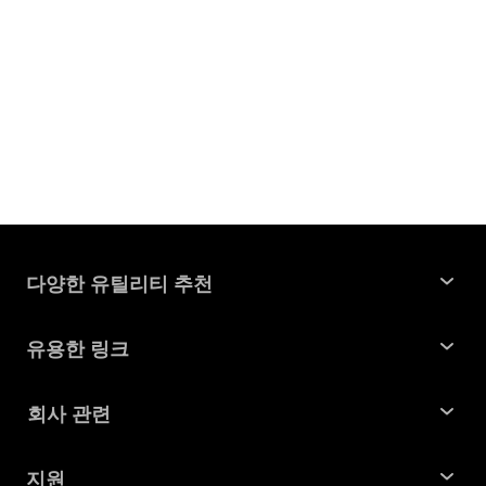
다양한 유틸리티 추천
윈도우 데이터 복구
유용한 링크
맥 데이터 복구
꿀팁 모음
회사 관련
파티션 관리 도구
SD 카드 복구
회사소개
중복 파일 찾기 및 제거
지원