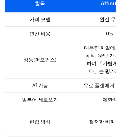
항목
Affinity
가격 모델
완전 무료
연간 비용
0원
대용량 파일에서도 고속
동작. GPU 가속을 지원
성능(퍼포먼스)
하며 「가볍게 작동한
다」는 평가가 높음
AI 기능
유료 플랜에서 이용 가능
일본어 세로쓰기
제한적
편집 방식
철저한 비파괴 편집