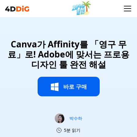
Canva가 Affinity를 「영구 무
료」로! Adobe에 맞서는 프로용
디자인 툴 완전 해설
바로 구매
박수하
5분 읽기