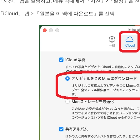
「사진」 앱을 실행하고, 메뉴 막대에서 「사진」>「설정」을 
「iCloud」 탭 > 「원본을 이 맥에 다운로드」를 선택