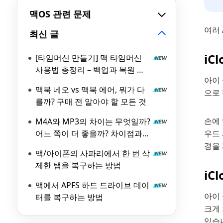
맥OS 관련 문제
여러 
최신 글
iC
[타임머신 만들기] 맥 타임머신
사용법 총정리 – 백업과 복원 완
아이
벽 가이드
맥북 네오 vs 맥북 에어, 뭐가 다
으로
를까? 구매 전 알아야 할 모든 것
손에
M4A와 MP3의 차이는 무엇일까?
어느 쪽이 더 좋을까? 차이점과
우드
장점을 철저히 해설!
경을
맥/아이폰의 사파리에서 한 번 삭
제한 탭을 복구하는 방법
iC
맥에서 APFS 하드 드라이브 데이
아이
터를 복구하는 방법
크게 
있습