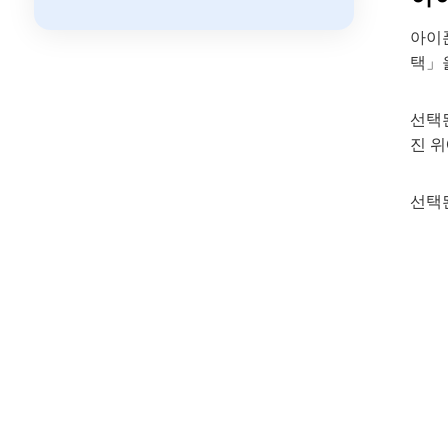
아이
택」
선택
진 위
선택