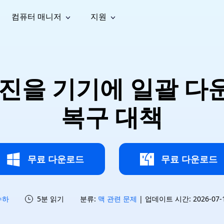
컴퓨터 매니저
지원
능
소셜 미디어
복구 도구
온라
iOS26
one 데이터 복구
Android 데이터 복구
iPhone/iPad 데이터 복구
손실된 Android 데이터 복구
AI
가이드
동영상
사진 복
문서 복
e File Deleter
Dll Fixer
사진을 기기에 일괄 다
tsApp 데이터 복구
LINE 데이터 복구
이드 센터
복구
구
구
검색 및 삭제
Windows DLL 오류 수정
sApp 메시지 복구
백업 없이 LINE 채팅 복구
브랜드 리뉴얼
법 가이드
are Cleamio
Email Repair
영상 화
사진 화
복구 대책
오디오
& 해결 방법
화 및 정밀 클린
손상된 PST/OST 파일 복구
질 높이
질 높이
AI
AI
복구
기
기
무료 다운로드
무료 다운로드
수하
5분 읽기
분류:
맥 관련 문제
| 업데이트 시간: 2026-07-15