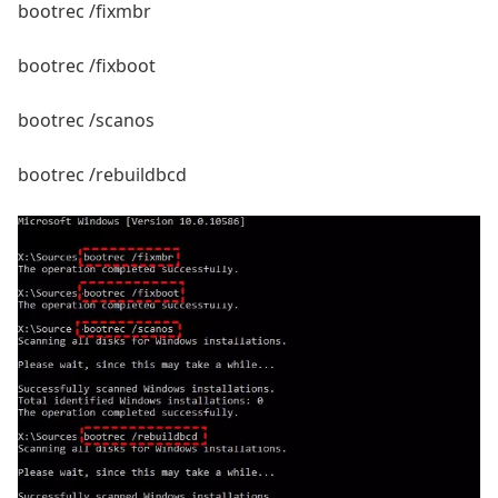
bootrec /fixmbr
bootrec /fixboot
bootrec /scanos
bootrec /rebuildbcd