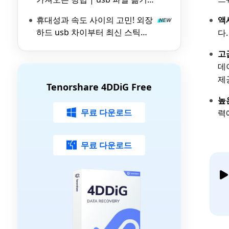
기 가이드
휴대성과 속도 사이의 고민! 외장
액
하드 usb 차이부터 최신 스틱
다
SSD까지
고
데
제
Tenorshare 4DDiG Free
높
무료 다운로드
력
무료 다운로드