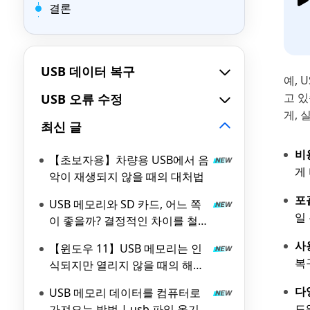
결론
USB 데이터 복구
예,
고 
USB 오류 수정
게,
최신 글
비
【초보자용】차량용 USB에서 음
게
악이 재생되지 않을 때의 대처법
포
USB 메모리와 SD 카드, 어느 쪽
일
이 좋을까? 결정적인 차이를 철저
비교!
사
【윈도우 11】USB 메모리는 인
복
식되지만 열리지 않을 때의 해결
방법 5가지
다
USB 메모리 데이터를 컴퓨터로
드
가져오는 방법 | usb 파일 옮기