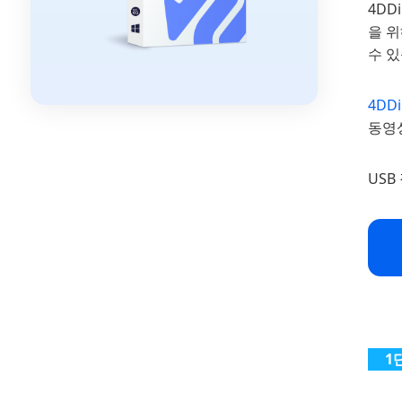
4DD
을 
수 있
4DD
동영
USB