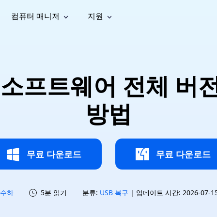
컴퓨터 매니저
지원
능
소셜 미디어
복구 도구
온라
iOS26
one 데이터 복구
Android 데이터 복구
iPhone/iPad 데이터 복구
손실된 Android 데이터 복구
AI
가이드
동영상
사진 복
문서 복
e File Deleter
Dll Fixer
구 소프트웨어 전체 버
tsApp 데이터 복구
LINE 데이터 복구
이드 센터
복구
구
구
검색 및 삭제
Windows DLL 오류 수정
sApp 메시지 복구
백업 없이 LINE 채팅 복구
브랜드 리뉴얼
법 가이드
are Cleamio
Email Repair
영상 화
사진 화
방법
오디오
& 해결 방법
화 및 정밀 클린
손상된 PST/OST 파일 복구
질 높이
질 높이
AI
AI
복구
기
기
무료 다운로드
무료 다운로드
수하
5분 읽기
분류:
USB 복구
| 업데이트 시간: 2026-07-15 