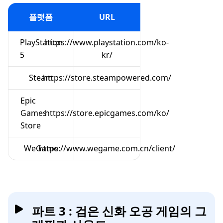
플랫폼
URL
PlayStation
https://www.playstation.com/ko-
5
kr/
Steam
https://store.steampowered.com/
Epic
Games
https://store.epicgames.com/ko/
Store
WeGame
https://www.wegame.com.cn/client/
파트 3 : 검은 신화 오공 게임의 그