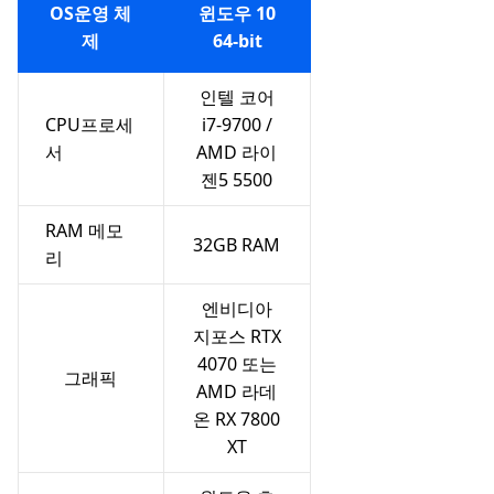
OS운영 체
윈도우 10
제
64-bit
인텔 코어
CPU프로세
i7-9700 /
서
AMD 라이
젠5 5500
RAM 메모
32GB RAM
리
엔비디아
지포스 RTX
4070 또는
그래픽
AMD 라데
온 RX 7800
XT