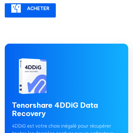
ACHETER
Tenorshare 4DDiG Data
Recovery
4DDiG est votre choix inégalé pour récupérer