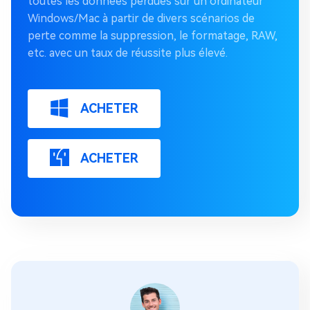
toutes les données perdues sur un ordinateur
Windows/Mac à partir de divers scénarios de
perte comme la suppression, le formatage, RAW,
etc. avec un taux de réussite plus élevé.
ACHETER
ACHETER