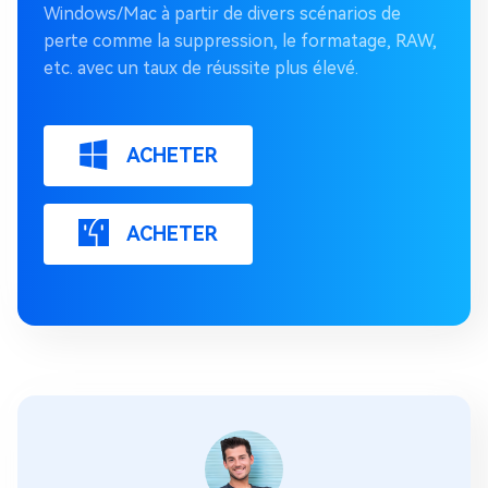
Windows/Mac à partir de divers scénarios de
perte comme la suppression, le formatage, RAW,
etc. avec un taux de réussite plus élevé.
ACHETER
ACHETER