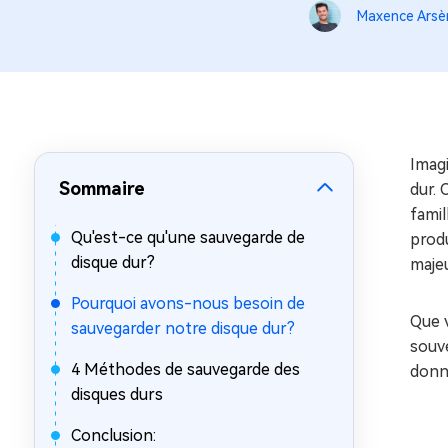
sur Windows
en quelq
Maxence Arsè
4DDiG Email Repair
Mac Bo
Réparer les fichiers PST/OST
Réparer 
corrompus
gratuite
Imagi
Sommaire
dur. 
famil
Qu'est-ce qu'une sauvegarde de
produ
disque dur?
maje
Pourquoi avons-nous besoin de
Que 
sauvegarder notre disque dur?
souve
4 Méthodes de sauvegarde des
donn
disques durs
Conclusion: