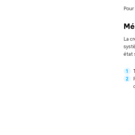
Pour 
Mét
La cr
systè
état 