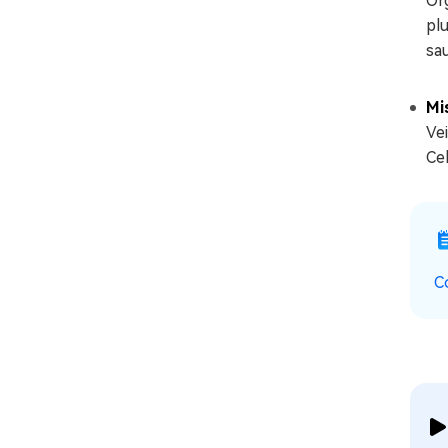
Or
plu
sa
Mis
Vei
Cel
C