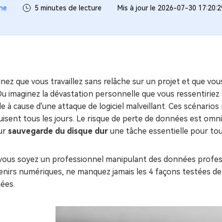
ues minutes
ne
5 minutes de lecture
Mis à jour le 2026-07-30 17:20:
ot Genius
les problèmes Mac
ment
nez que vous travaillez sans relâche sur un projet et que vo
Ou imaginez la dévastation personnelle que vous ressentiriez
le à cause d'une attaque de logiciel malveillant. Ces scénario
isent tous les jours. Le risque de perte de données est omni
ur
sauvegarde du disque dur
une tâche essentielle pour tou
vous soyez un professionnel manipulant des données profess
nirs numériques, ne manquez jamais les 4 façons testées de 
ées.