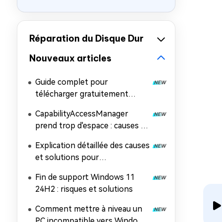
Réparation du Disque Dur
Nouveaux articles
Guide complet pour
télécharger gratuitement
l'image ISO de Windows 11
CapabilityAccessManager
26H2
prend trop d'espace : causes et
solutions
Explication détaillée des causes
et solutions pour
l'impossibilité d'installer
Fin de support Windows 11
Windows 11 26H2
24H2 : risques et solutions
Comment mettre à niveau un
PC incompatible vers Windows