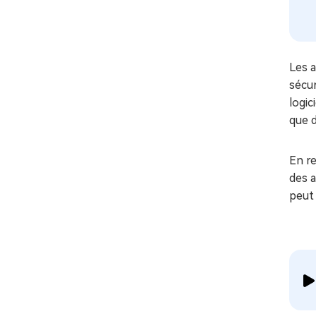
Les a
sécur
logic
que 
En re
des 
peut 