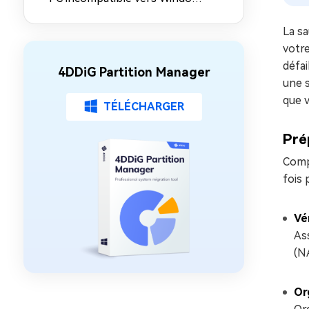
11 26H2 (contourner les
exigences matérielles)
La s
votre
défai
4DDiG Partition Manager
une s
que v
TÉLÉCHARGER
Pré
Compr
fois 
Vé
As
(N
Or