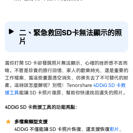
二、緊急救回SD卡無法顯示的照
片
當你打開 SD 卡卻發現照片無法顯示，心裡的挫折感不言而
喻。不管是珍貴的旅行回憶、家人的歡樂時光，還是重要的
工作檔案，當這些畫面憑空消失，彷彿失去了不可替代的財
產。這時該怎麼辦呢？別慌！Tenorshare
4DDiG SD 卡救
援工具
能讓 SD 卡照片復原，幫助你快速找回遺失的照片。
4DDiG SD 卡救援工具的功能亮點：
多檔案類型支援
4DDiG 不僅能讓 SD 卡照片恢復，還支援恢復
影片
、