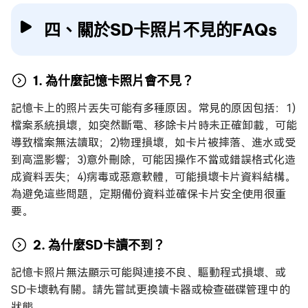
四、關於SD卡照片不見的FAQs
1. 為什麼記憶卡照片會不見？
記憶卡上的照片丟失可能有多種原因。常見的原因包括：1)
檔案系統損壞，如突然斷電、移除卡片時未正確卸載，可能
導致檔案無法讀取；2)物理損壞，如卡片被摔落、進水或受
到高溫影響；3)意外刪除，可能因操作不當或錯誤格式化造
成資料丟失；4)病毒或惡意軟體，可能損壞卡片資料結構。
為避免這些問題，定期備份資料並確保卡片安全使用很重
要。
2. 為什麼SD卡讀不到？
記憶卡照片無法顯示可能與連接不良、驅動程式損壞、或
SD卡壞軌有關。請先嘗試更換讀卡器或檢查磁碟管理中的
狀態。