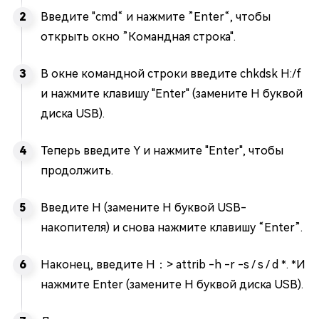
Введите "cmd“ и нажмите ”Enter“, чтобы
открыть окно ”Командная строка".
В окне командной строки введите chkdsk H:/f
и нажмите клавишу "Enter" (замените H буквой
диска USB).
Теперь введите Y и нажмите "Enter", чтобы
продолжить.
Введите H (замените H буквой USB-
накопителя) и снова нажмите клавишу “Enter”.
Наконец, введите H：> attrib -h -r -s / s / d *. *И
нажмите Enter (замените H буквой диска USB).