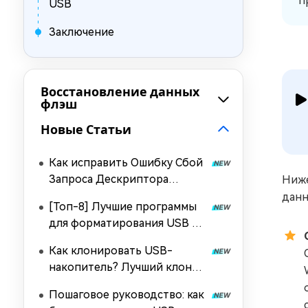
п
USB
Заключение
Восстановление данных
флэш
Новые Статьи
Как исправить Ошибку Сбой
Запроса Дескриптора
Ниже
Устройства?
данн
[Топ-8] Лучшие программы
для форматирования USB в
2026
Как клонировать USB-
накопитель? Лучший клонер
USB-накопителей в 2026
Пошаговое руководство: как
году!