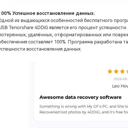
100% Успешное восстановление данных.
Одной из выдающихся особенностей бесплатного прогр
USB Tenorshare 4DDiG является его процент успешности.
потерянных, удалённых, отформатированных или повреж
обеспечения составляет 100%. Программа разработана т
успешности восстановления данных.