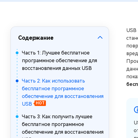
за минуты
Mac Boot Genius
Устранение проблем с Mac за
минуты
USB 
Содержание
стан
повр
Часть 1: Лучшее бесплатное
вред
программное обеспечение для
Прои
восстановления данных USB
данн
пока
Часть 2: Как использовать
бесп
бесплатное программное
обеспечение для восстановления
USB
HOT
Часть 3: Как получить лучшее
U
бесплатное программное
о
обеспечение для восстановления