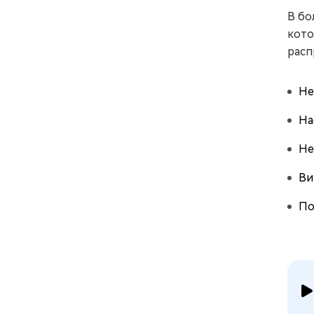
В бо
кото
расп
Не
На
Не
Ви
По