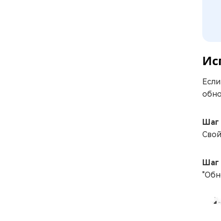
Ис
Если
обно
Шаг
Свой
Шаг
"Обн