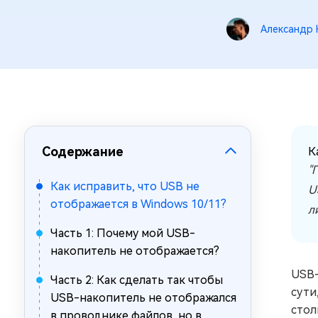
за минуты
Александр 
Mac Boot Genius
Устранение проблем с Mac за
минуты
Содержание
К
"
Как исправить, что USB не
U
отображается в Windows 10/11?
л
Часть 1: Почему мой USB-
накопитель не отображается?
USB-
Часть 2: Как сделать так чтобы
сути
USB-накопитель не отображался
стол
в проводнике файлов, но в