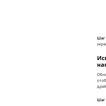
Шаг
экра
Ис
на
Обно
отоб
драй
Шаг