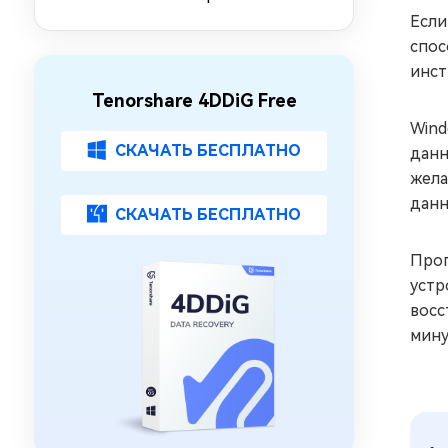
накопителя [2026]
Если
спос
инст
Tenorshare 4DDiG Free
Wind
СКАЧАТЬ БЕСПЛАТНО
данн
жела
данн
СКАЧАТЬ БЕСПЛАТНО
Прог
устр
восс
мину