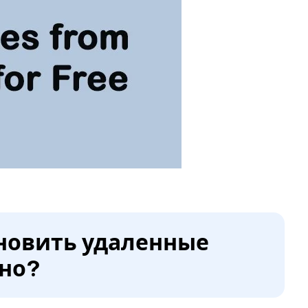
ановить удаленные
тно?