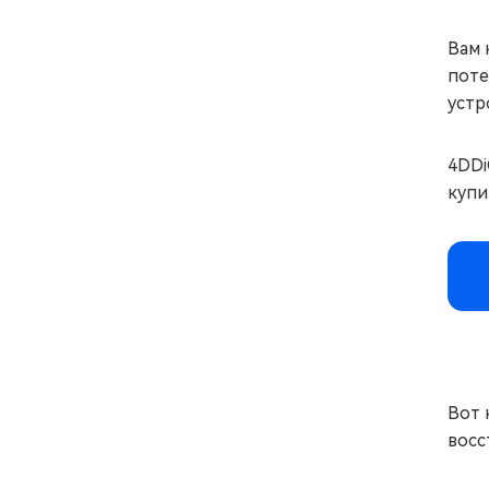
Вам 
поте
устр
4DDi
купи
Вот 
восс