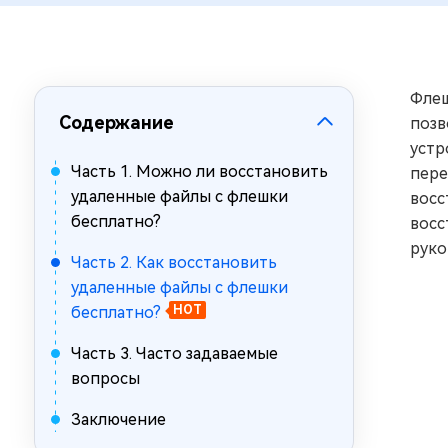
за минуты
Mac Boot Genius
Устранение проблем с Mac за
минуты
Флеш
Содержание
позв
устр
Часть 1. Можно ли восстановить
пере
удаленные файлы с флешки
восс
бесплатно?
восс
руко
Часть 2. Как восстановить
удаленные файлы с флешки
бесплатно?
HOT
Часть 3. Часто задаваемые
вопросы
Заключение