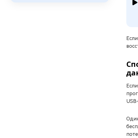
Если
восс
Сп
да
Если
про
USB-
Один
бесп
поте