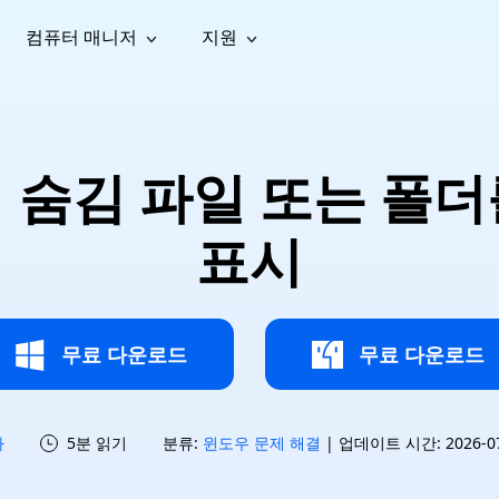
컴퓨터 매니저
지원
능
소셜 미디어
복구 도구
온라
iOS26
one 데이터 복구
Android 데이터 복구
iPhone/iPad 데이터 복구
손실된 Android 데이터 복구
AI
가이드
동영상
사진 복
문서 복
e File Deleter
Dll Fixer
에서 숨김 파일 또는 폴더
tsApp 데이터 복구
LINE 데이터 복구
이드 센터
복구
구
구
검색 및 삭제
Windows DLL 오류 수정
sApp 메시지 복구
백업 없이 LINE 채팅 복구
브랜드 리뉴얼
법 가이드
are Cleamio
Email Repair
영상 화
사진 화
표시
오디오
& 해결 방법
화 및 정밀 클린
손상된 PST/OST 파일 복구
질 높이
질 높이
AI
AI
복구
기
기
무료 다운로드
무료 다운로드
하
5분 읽기
분류:
윈도우 문제 해결
| 업데이트 시간: 2026-07-