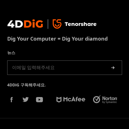
비즈니스 문의
손상된 파일 복원
지원센터
윈도우 복구 솔루션
개인정보처리방침
DLL 오류 수정
문의
중복 파일 제거
이용약권
다운로드 센터
USB 복구
Dig Your Computer = Dig Your diamond
쿠키정책(업데이트됨)
스토어
뉴스
제품 가이드
4DDiG 구독해주세요.