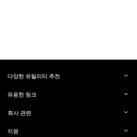
다양한 유틸리티 추천
윈도우 데이터 복구
유용한 링크
맥 데이터 복구
꿀팁 모음
회사 관련
파티션 관리 도구
SD 카드 복구
회사소개
중복 파일 찾기 및 제거
지원
맥 복구 솔루션