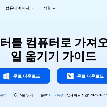
컴퓨터 매니저
지원
능
소셜 미디어
복구 도구
온라
iOS26
one 데이터 복구
Android 데이터 복구
iPhone/iPad 데이터 복구
손실된 Android 데이터 복구
AI
가이드
동영상
사진 복
문서 복
e File Deleter
Dll Fixer
터를 컴퓨터로 가져오는
tsApp 데이터 복구
LINE 데이터 복구
이드 센터
복구
구
구
검색 및 삭제
Windows DLL 오류 수정
sApp 메시지 복구
백업 없이 LINE 채팅 복구
브랜드 리뉴얼
법 가이드
are Cleamio
Email Repair
영상 화
사진 화
일 옮기기 가이드
오디오
& 해결 방법
화 및 정밀 클린
손상된 PST/OST 파일 복구
질 높이
질 높이
AI
AI
복구
기
기
무료 다운로드
무료 다운로드
수하
5분 읽기
분류:
USB 복구
| 업데이트 시간: 2026-07-15 