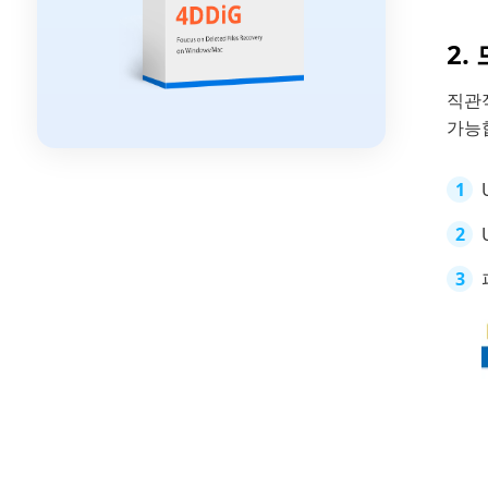
2.
직관적
가능