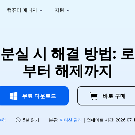
컴퓨터 매니저
지원
능
소셜 미디어
복구 도구
온라
iOS26
one 데이터 복구
Android 데이터 복구
iPhone/iPad 데이터 복구
손실된 Android 데이터 복구
AI
가이드
동영상
사진 복
문서 복
e File Deleter
Dll Fixer
분실 시 해결 방법: 
tsApp 데이터 복구
LINE 데이터 복구
이드 센터
복구
구
구
검색 및 삭제
Windows DLL 오류 수정
sApp 메시지 복구
백업 없이 LINE 채팅 복구
브랜드 리뉴얼
법 가이드
are Cleamio
Email Repair
영상 화
사진 화
부터 해제까지
오디오
& 해결 방법
화 및 정밀 클린
손상된 PST/OST 파일 복구
질 높이
질 높이
AI
AI
복구
기
기
무료 다운로드
바로 구매
수하
5분 읽기
분류:
파티션 관리
| 업데이트 시간: 2026-07-15