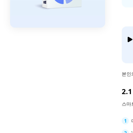
본인
2.
스마