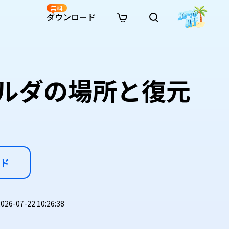
無料
ダウンロード
新着
イン修復
リソース
リソース
AI画像スタイル変換
· Win11制限を回避
· SDカード復元
· HDDデータ復元
· 重複検索（Win）
イン動画修復
· AI 3Dアクションフィギュアプロンプト
フォルダの場所と復元
· ハードディスクをクローン
· USBデータ復元
· ゴミ箱復元
· 重複検索（Mac）
イン写真修復
· シネマ風AI画像プロンプト
· Cドライブを拡張
· ファイル復元
· エクセル復元
· ディスク容量を解放
インファイル修復
· アニメ実写化プロンプト
· MBRをGPTに変換
· 写真復元
· 動画復元
· Macストレージを整理
イン音声修復
· AIアニメポートレートプロンプト
· AIレゴ風写真プロンプト
ド
-07-22 10:26:38