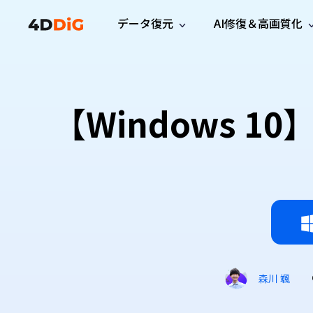
データ復元
AI修復＆高画質化
Windows管理
サポート
PCクリーンアッ
リソース
機能
iPh
Windows データ復元
iPho
Windowsで削除したファイルを復元
サポートセンター
ユーザ
Partition Manager
Duplicat
【Windows 
Wha
ガイド・お問い合わせ
ユーザー
Windows向けディスク管理ツール
重複ファ
プロ版
無料版
Wha
サブスク更新情報
使い方
Disk Copy
Tenorsh
最新版
最新のお知らせ
ヒントと
ディスクをクローン
Macを徹
Mac データ復元
macOSで削除したファイルを復元
お問い合わせ
新製品
4DDiG File Repair
Windows Backup
AIによるファイル修復と高画質化>>
データ保護向けPCバックアップ
プロ版
無料版
システム修復
Windows Boot Genius
Windowsの問題を数分で修復
森川 颯
Mac Boot Genius
Macの問題を無料で修復