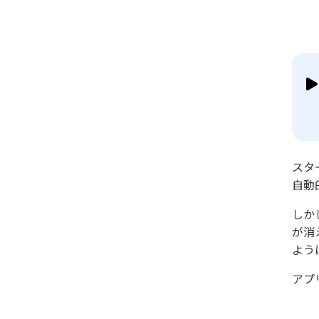
スタ
自動
しか
が消
よう
アプ