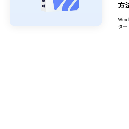
方
Wi
ター