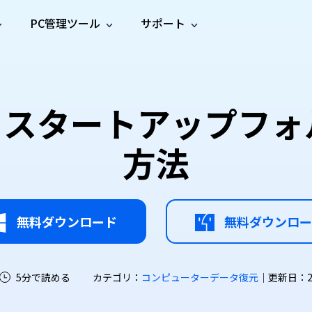
PC管理ツール
サポート
プ
ソーシャルメディア
修復ツール
無料オンラ
iOS26
one データ復元
Android データ復元
ne／iPadのデータを復元
Androidのデータを復元
AI
オンラ
ーガイド
ドキュ
e File Deleter
Dll Fixer
10】スタートアップ
動画修
写真修
オンラ
tsApp データ復元
LINE データ復元
ガイドセンター
メント
イルを検出・削除
WindowsのDLLエラーを修復
復
復
オンラ
tsAppのデータを復元
LINEのデータを復元
修復
新製
ガイド
are Cleamio
Email Repair
方法
品
オンラ
対処法
底クリーンアップ＆最適化
破損したPST/OSTファイルを修復
音声修
動画高
写真高
AI
AI
復
画質化
画質化
無料ダウンロード
無料ダウンロー
5分で読める
カテゴリ：
コンピューターデータ復元
｜更新日：2026