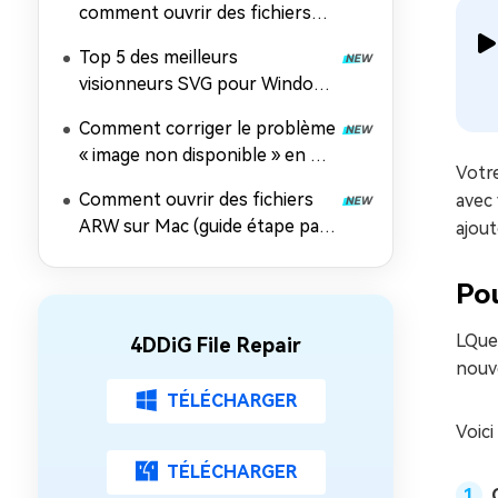
comment ouvrir des fichiers
TGA sur n’importe quel
Top 5 des meilleurs
appareil ?
visionneurs SVG pour Windows
11 et 10 en 2026
Comment corriger le problème
« image non disponible » en 8
Votre
méthodes
Comment ouvrir des fichiers
avec 
ARW sur Mac (guide étape par
ajout
étape)
Pou
LQue 
4DDiG File Repair
nouve
TÉLÉCHARGER
Voici
TÉLÉCHARGER