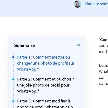
sur Windows
en quelq
Maxence Arsè
4DDiG Email Repair
Mac Bo
Réparer les fichiers PST/OST
Réparer 
corrompus
gratuite
"
Com
Sommaire
souha
modif
Partie 1 : Comment mettre ou
changer une photo de profil sur
Dans 
WhatsApp？
What
comme
Partie 2 : Comment et où choisir
s'aff
une jolie photo de profil pour
WhatsApp ?
Partie 3 : Comment modifier la
photo de profil WhatsApp d'un