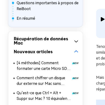
Questions importantes à propos de
ReiBoot
En résumé
Récupération de données
Mac
Tenor
Nouveaux articles
simil
et de
[4 méthodes] Comment
prob
formater une carte Micro SD
en FAT32 sur Mac ?
Mais
Comment chiffrer un disque
char
dur externe sur Mac sans
perdre ses données ?
répar
Qu’est-ce que Ctrl + Alt +
Suppr sur Mac ? 10 équivalents
à connaître !