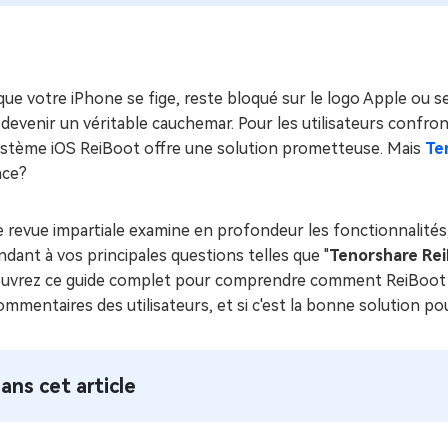
ues minutes
ot Genius
les problèmes Mac
ment
ue votre iPhone se fige, reste bloqué sur le logo Apple ou s
devenir un véritable cauchemar. Pour les utilisateurs confron
ystème iOS ReiBoot offre une solution prometteuse. Mais
Te
ace?
 revue impartiale examine en profondeur les fonctionnalités, la
dant à vos principales questions telles que "
Tenorshare Rei
uvrez ce guide complet pour comprendre comment ReiBoot tr
ommentaires des utilisateurs, et si c'est la bonne solution po
ans cet article