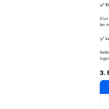
✔️ E
D'un 
les m
✔️ L
ReiBo
logici
3. 