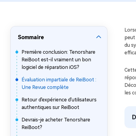
sur Windows
en quelq
4DDiG Email Repair
Mac Bo
Réparer les fichiers PST/OST
Réparer 
corrompus
gratuite
Lorsq
Sommaire
peut 
du s
Première conclusion: Tenorshare
effic
ReiBoot est-il vraiment un bon
logiciel de réparation iOS?
Cette
répon
Évaluation impartiale de ReiBoot :
Déco
Une Revue complète
les c
Retour d'expérience d'utilisateurs
authentiques sur ReiBoot
D
Devrais-je acheter Tenorshare
ReiBoot?