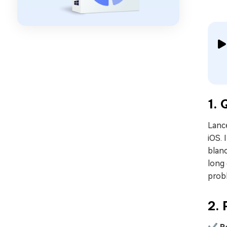
1.
Lancé
iOS. 
blan
long
probl
2. 