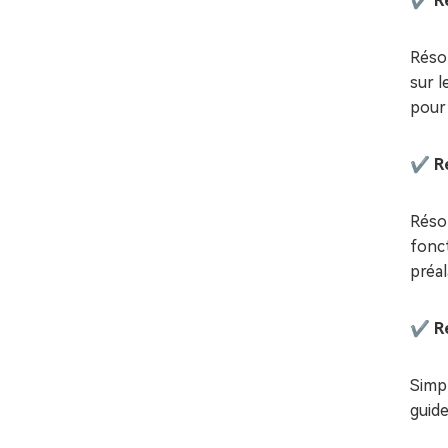
✔️ R
Réso
sur l
pour
✔️ R
Résol
fonct
préal
✔️ Ré
Simpl
guide