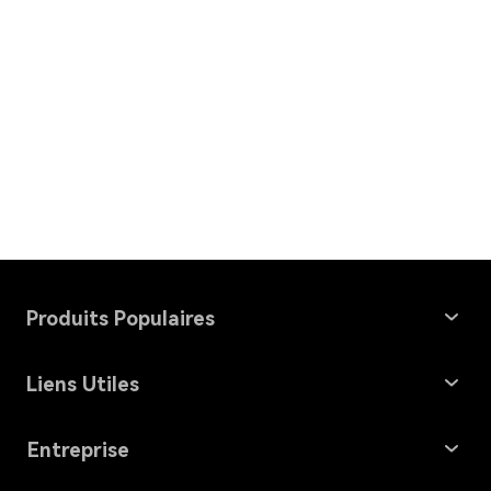
Produits Populaires
Windows Data Recovery
Liens Utiles
Mac Data Recovery
Récupération de Carte Mémoire
Entreprise
File Repair
Problèmes MacOS