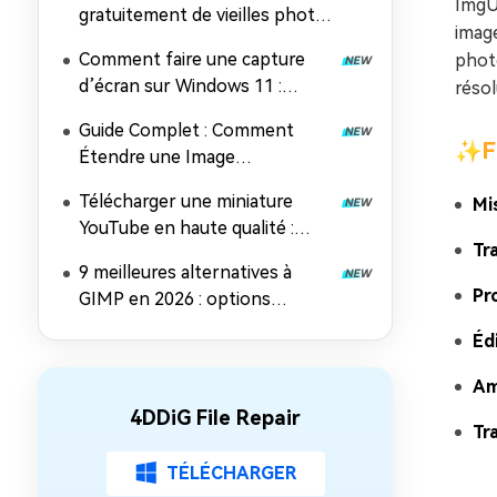
ImgUp
gratuitement de vieilles photos
imag
en ligne pour les rendre
Comment faire une capture
phot
comme neuves (sans
d’écran sur Windows 11 :
résol
inscription, sans filigrane)
raccourcis simples, outils et
Guide Complet : Comment
astuces pro
✨Fo
Étendre une Image
Efficacement en 2026
Télécharger une miniature
Mis
YouTube en haute qualité :
Tr
guide complet pour récupérer
9 meilleures alternatives à
et améliorer vos images
Pr
GIMP en 2026 : options
gratuites et payantes pour une
Éd
retouche photo
époustouflante
Am
4DDiG File Repair
Tr
TÉLÉCHARGER