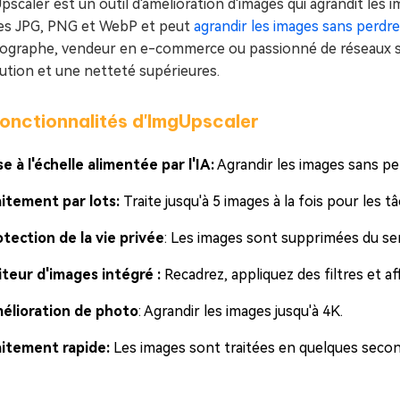
scaler est un outil d'amélioration d'images qui agrandit les im
es JPG, PNG et WebP et peut
agrandir les images sans perdre
ographe, vendeur en e-commerce ou passionné de réseaux so
ution et une netteté supérieures.
nctionnalités d'ImgUpscaler
e à l'échelle alimentée par l'IA:
Agrandir les images sans per
aitement par lots:
Traite jusqu'à 5 images à la fois pour les 
otection de la vie privée
: Les images sont supprimées du ser
iteur d'images intégré :
Recadrez, appliquez des filtres et a
élioration de photo
: Agrandir les images jusqu'à 4K.
aitement rapide:
Les images sont traitées en quelques secon