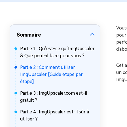
sur Windows
en quelq
4DDiG Email Repair
Mac Bo
Réparer les fichiers PST/OST
Réparer 
corrompus
gratuite
Vous 
Sommaire
pou
perfo
Partie 1 : Qu’est-ce qu’ImgUpscaler
d'abo
& Que peut-il faire pour vous ?
Cet a
Partie 2 : Comment utiliser
un c
ImgUpscaler [Guide étape par
ImgU
étape]
Partie 3 : ImgUpscaler.com est-il
gratuit ?
Partie 4 : ImgUpscaler est-il sûr à
utiliser ?