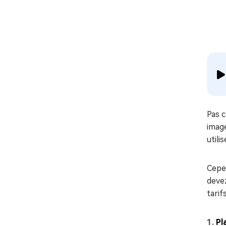
Pas c
imag
utili
Cepen
devez
tarifs
Pl