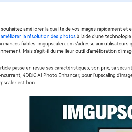
ues minutes
ot Genius
les problèmes Mac
ment
souhaitez améliorer la qualité de vos images rapidement et 
r
améliorer la résolution des photos
à l'aide d'une technologi
rmances fiables, imgupscaler.com s'adresse aux utilisateurs qu
nnement. Mais s'agit-il du meilleur outil d'amélioration d'ima
rticle passe en revue ses caractéristiques, son prix, sa sécur
oncurrent, 4DDiG AI Photo Enhancer, pour l'upscaling d'imag
pscaler est bon.