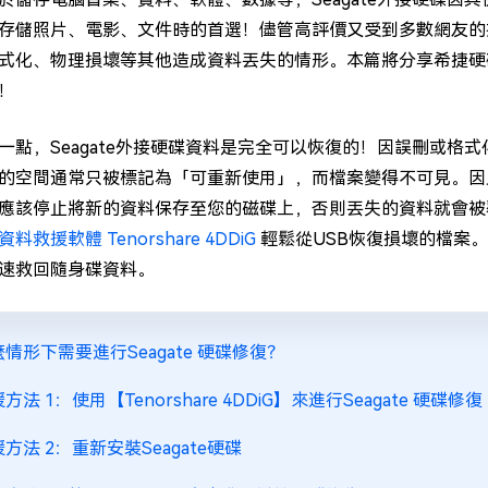
存儲照片、電影、文件時的首選！儘管高評價又受到多數網友的
式化、物理損壞等其他造成資料丟失的情形。本篇將分享希捷硬碟修
！
一點，Seagate外接硬碟資料是完全可以恢復的！因誤刪或格式
的空間通常只被標記為「可重新使用」，而檔案變得不可見。因
應該停止將新的資料保存至您的磁碟上，否則丟失的資料就會被
資料救援軟體 Tenorshare 4DDiG
輕鬆從USB恢復損壞的檔案
速救回隨身碟資料。
情形下需要進行Seagate 硬碟修復？
方法 1：使用【Tenorshare 4DDiG】來進行Seagate 硬碟修復
方法 2：重新安裝Seagate硬碟