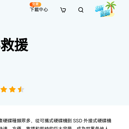
免費
下載中心
全新
解決方案
免費線上修復
解決方案
AI 圖像風格轉換
料救援
· 繞過 Win 11 升級限制
· SD 記憶卡救援
· 硬碟資料救援
· 查找重複檔案（Win）
線上影片修復
· AI 3D 可動公仔提示詞
· 硬碟對拷
· USB 隨身碟救援
· 資源回收桶救援
· 優化 Mac 速度
線上照片修復
· 電影感 AI 影像提示詞
· 擴充 C 槽
· 資料救援
· Office 檔案救援
· 釋放磁碟空間
線上檔案修復
· 動漫轉真實風格提示詞
· 將 MBR 轉換為 GPT
· 照片恢復
· 影片恢復
· 清理 Mac 儲存空間
線上音訊修復
· AI 動漫風格人像提示詞
· AI 樂高積木風格提示詞
產硬碟種類眾多，從可攜式硬碟機到 SSD 外接式硬碟機
因其快速、方便、靠譜和即時的巨大容量，成為世界各地人