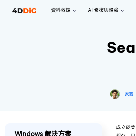
資料救援
AI 修復與增強
Windows 管理工具
支援
電腦清理工具
解決方案
iPh
Windows 資料救援
救援遺失
Se
從 Windows 系統中恢復已刪除的檔
支援中心
用戶指
Partition Manager
Duplicat
案
Wha
指南·常見問答·聯絡我們
用戶指南
Windows 磁碟管理工具
查找並移
恢復 W
專業版
免費版
訂閱更新
相關資
Disk Copy
Tenorsh
最新更新
所有技巧
複製磁碟或分割區
徹底清理並
升級
Mac 資料救援
聯絡我們
全新
4DDiG File Repair
Windows Backup
從 macOS 系統中恢復已刪除的檔案
AI 驅動的檔案修復與增強 >>
備份電腦資料，守護檔案安全
專業版
免費版
家豪
系統修復
Windows Boot Genius
幾分鐘內修復 Windows 問題
成立於美
Mac Boot Genius
Windows 解決方案
免費修復 Mac 問題
都有，用