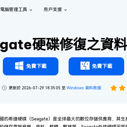
電腦管理工具
用戶支援
功能
社群媒體
修復工具
iOS 26
one 資料救援
Android 資料救援
的 iPhone/iPad 資料
救回 Android 資料
agate硬碟修復之資
AI
南
影片修
照片修
檔案修
e File Deleter
Dll Fixer
tsApp 資料恢復
LINE 資料恢復
中心
除重複檔案
修復 Windows 中的所有 DLL 錯誤
復
復
復
hatsApp 資料
無需備份復原 LINE 聊天記錄
全新
訊
are Cleamio
Email Repair
音訊修
影片增
照片增
AI
AI
與解決方案
優化您的 Mac
修復損毀的 PST/OST 檔案
復
強
強
免費下載
免費下載
更新於 2026-07-29 18:35:05 至
Windows 資料救援
國的希捷硬碟（Seagate）是全球最大的數位存儲供應商，其生
於儲存電腦音樂、資料、軟體、數據等，Seagate外接硬碟