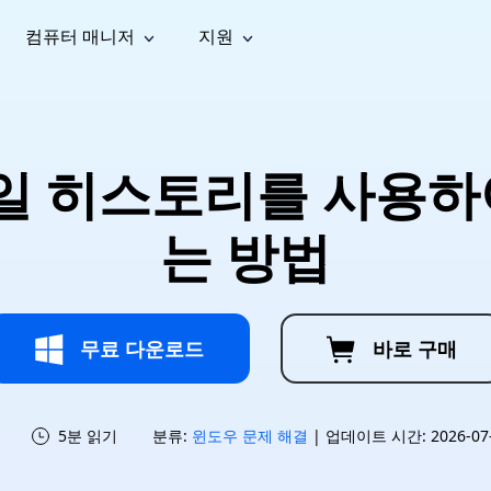
컴퓨터 매니저
지원
능
소셜 미디어
복구 도구
온라
iOS26
one 데이터 복구
Android 데이터 복구
iPhone/iPad 데이터 복구
손실된 Android 데이터 복구
AI
가이드
동영상
사진 복
문서 복
e File Deleter
Dll Fixer
 파일 히스토리를 사용하
tsApp 데이터 복구
LINE 데이터 복구
이드 센터
복구
구
구
검색 및 삭제
Windows DLL 오류 수정
sApp 메시지 복구
백업 없이 LINE 채팅 복구
브랜드 리뉴얼
법 가이드
are Cleamio
Email Repair
영상 화
사진 화
는 방법
오디오
& 해결 방법
화 및 정밀 클린
손상된 PST/OST 파일 복구
질 높이
질 높이
AI
AI
복구
기
기
무료 다운로드
바로 구매
5분 읽기
분류:
윈도우 문제 해결
| 업데이트 시간: 2026-07-1