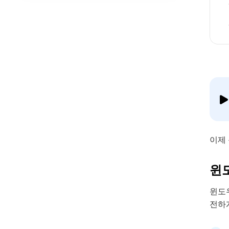
이제 
윈
윈도
전하게