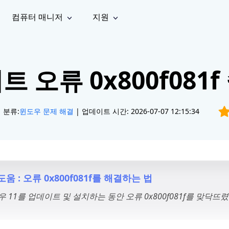
컴퓨터 매니저
지원
능
소셜 미디어
복구 도구
온라
iOS26
one 데이터 복구
Android 데이터 복구
iPhone/iPad 데이터 복구
손실된 Android 데이터 복구
 오류 0x800f081
AI
가이드
동영상
사진 복
문서 복
e File Deleter
Dll Fixer
tsApp 데이터 복구
LINE 데이터 복구
이드 센터
복구
구
구
검색 및 삭제
Windows DLL 오류 수정
sApp 메시지 복구
백업 없이 LINE 채팅 복구
브랜드 리뉴얼
법 가이드
are Cleamio
Email Repair
영상 화
사진 화
분류:
윈도우 문제 해결
| 업데이트 시간: 2026-07-07 12:15:34
오디오
& 해결 방법
화 및 정밀 클린
손상된 PST/OST 파일 복구
질 높이
질 높이
AI
AI
복구
기
기
도움 : 오류 0x800f081f를 해결하는 법
우 11를 업데이트 및 설치하는 동안 오류 0x800f081f를 맞닥