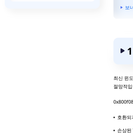
보너
최신 윈도우
절망적입니
0x800f
호환되
손상된 