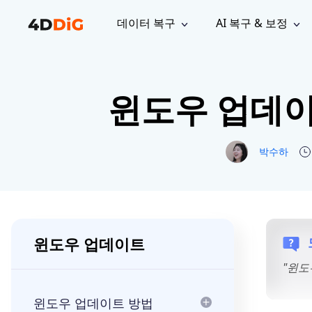
데이터 복구
AI 복구 & 보정
윈도우 관리 도구
지원
컴퓨터 정리 도구
자료
기
iPh
Windows 데이터 복구
손실된 
윈도우 업데이트
윈도우에서 삭제된 파일 복구
지원 센터
사용자 
Partition Manager
Duplicat
Wha
가이드, 라이선스, 문의
사용자 가
Windows용 간편 디스크 관리
중복 파일 
프로
무료
What
구독 업데이트
사용 방
Disk Copy
Tenorsh
박수하
Update
최신 업데이트
모든 팁 
디스크 또는 파티션 복제
Mac 최적
Mac 데이터 복구
macOS에서 삭제된 파일 복구
문의하기
NEW
4DDiG File Repair
Windows Backup
AI 기반 파일 복구 및 보정 >>
컴퓨터 데이터 안전 백업
프로
무료
시스템 복구
윈도우 업데이트
Windows Boot Genius
Windows 문제를 몇 분 내 해결
"윈도
Mac Boot Genius
윈도우 업데이트 방법
Mac 문제 무료 복구