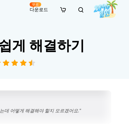
무료
다운로드
New
인 무료 복구
자료
자료
AI 이미지 스타일 변환
f 쉽게 해결하기
· 윈도우 11 우회 설치
· SD 카드 복구
· 외장하드 복구
· 중복 파일 찾기 (Win)
온라인 동영상 복구
· AI 3D 액션 피규어 프롬프트
· 하드 디스크 복사
· USB 복구
· 파티션 복구
· 중복 파일 찾기 (Mac)
온라인 사진 복구
· 시네마틱 AI 이미지 프롬프트
· C 드라이브 확장
· 한글 파일 복구
· 오피스 파일 복구
· 디스크 공간 확보 (Win)
온라인 문서 복구
· 애니메이션 실사 변환 프롬프트
· MBR GPT 변환
· 사진 복구
· 동영상 복구
· Mac 저장 공간 최적화
온라인 오디오 복구
· AI 애니메이션 인물 프롬프트
· AI 벽돌 스타일 사진 프롬프트
뜨렸는데 어떻게 해결해야 할지 모르겠어요."