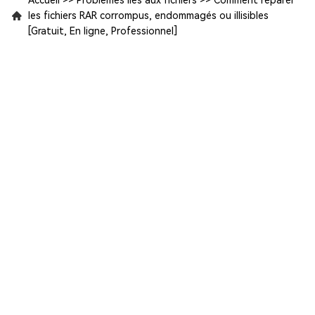
Accueil
>>
Problèmes liés aux fichiers
>>
Comment réparer
les fichiers RAR corrompus, endommagés ou illisibles
[Gratuit, En ligne, Professionnel]