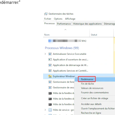
edémarrer."