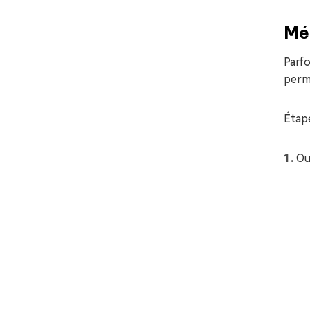
Mét
Parfo
perme
Étap
Ou