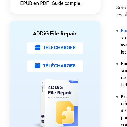
EPUB en PDF : Guide complet
Si vo
pour convertir EPUB en PDF
les p
gratuitement
Fi
4DDiG File Repair
st
ave
TÉLÉCHARGER
le
Fo
TÉLÉCHARGER
son
ne
fic
Pr
néc
de 
pa
co