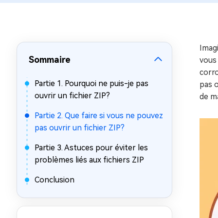
sur Windows
en quelq
4DDiG Email Repair
Mac Bo
Réparer les fichiers PST/OST
Réparer 
corrompus
gratuite
Imagi
Sommaire
vous
corro
Partie 1. Pourquoi ne puis-je pas
pas o
ouvrir un fichier ZIP?
de m
Partie 2. Que faire si vous ne pouvez
pas ouvrir un fichier ZIP?
Partie 3. Astuces pour éviter les
problèmes liés aux fichiers ZIP
Conclusion