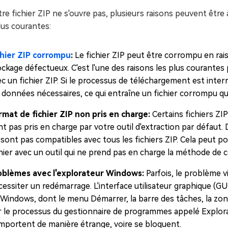
tre fichier ZIP ne s'ouvre pas, plusieurs raisons peuvent être
lus courantes:
chier ZIP corrompu
:
Le fichier ZIP peut être corrompu en ra
ockage défectueux. C'est l'une des raisons les plus courante
c un fichier ZIP. Si le processus de téléchargement est inter
s données nécessaires, ce qui entraîne un fichier corrompu qu
rmat de fichier ZIP non pris en charge:
Certains fichiers ZI
t pas pris en charge par votre outil d'extraction par défaut. D
 sont pas compatibles avec tous les fichiers ZIP. Cela peut p
hier avec un outil qui ne prend pas en charge la méthode de c
oblèmes avec l'explorateur Windows:
Parfois, le problème 
essiter un redémarrage. L'interface utilisateur graphique (GUI
Windows, dont le menu Démarrer, la barre des tâches, la zone 
r le processus du gestionnaire de programmes appelé Explora
mportent de manière étrange, voire se bloquent.