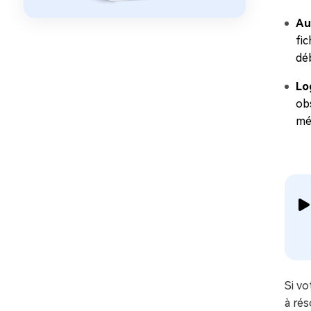
Au
fi
déb
Lo
obs
mé
Si vo
à rés