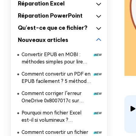
Réparation Excel
Réparation PowerPoint
Qu'est-ce que ce fichier?
Nouveaux articles
Convertir EPUB en MOBI :
méthodes simples pour lire
vos ebooks sur Kindle
Comment convertir un PDF en
EPUB facilement ? 5 méthodes
simples et efficaces
Comment corriger l’erreur
OneDrive 0x8007017c sur
Windows 11 et 10 (solution
Pourquoi mon fichier Excel
100 % efficace)
est-il si volumineux ?
Comment réduire la taille d’un
Comment convertir un fichier
fichier Excel ?