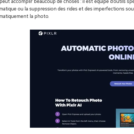
peut accomplir beaucoup de choses : il est équipé d'outils s
atique ou la suppression des rides et des imperfections sous
matiquement la photo.