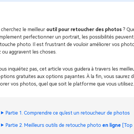
ues minutes
ot Genius
les problèmes Mac
ment
 cherchez le meilleur
outil pour retoucher des photos
? Que
mplement perfectionner un portrait, les possibilités peuvent
touche photo. Il est frustrant de vouloir améliorer vos photo
 ou aggravent les choses.
us inquiétez pas, cet article vous guidera à travers les meill
ptions gratuites aux options payantes. À la fin, vous saurez 
orer vos photos, quel que soit le platforme que vous utilisez.
Partie 1. Comprendre ce qu'est un retoucheur de photos
Partie 2. Meilleurs outils de retouche photo
en ligne
[Top 