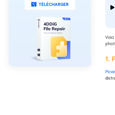
TÉLÉCHARGER
Voici
phot
1. 
Picw
distr