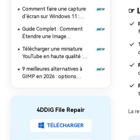
en ligne pour les rendre
Comment faire une capture
☞ L
comme neuves (sans
d’écran sur Windows 11 :
inscription, sans filigrane)
raccourcis simples, outils et
Guide Complet : Comment
astuces pro
Étendre une Image
Efficacement en 2026
Télécharger une miniature
YouTube en haute qualité :
guide complet pour récupérer
9 meilleures alternatives à
et améliorer vos images
GIMP en 2026 : options
gratuites et payantes pour une
retouche photo
époustouflante
4DDiG File Repair
La re
TÉLÉCHARGER