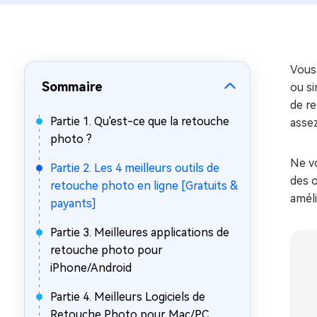
sur Windows
en quelq
4DDiG Email Repair
Mac Bo
Réparer les fichiers PST/OST
Réparer 
corrompus
gratuite
Vous
Sommaire
ou si
de re
Partie 1. Qu'est-ce que la retouche
assez
photo ?
Ne vo
Partie 2. Les 4 meilleurs outils de
des o
retouche photo en ligne [Gratuits &
améli
payants]
Partie 3. Meilleures applications de
retouche photo pour
iPhone/Android
Partie 4. Meilleurs Logiciels de
Retouche Photo pour Mac/PC