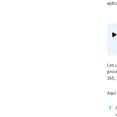
aplic
Los 
proce
365,
Aquí