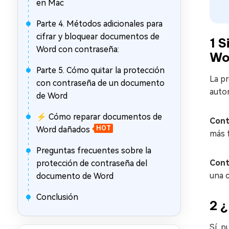
en Mac
Parte 4. Métodos adicionales para
cifrar y bloquear documentos de
1
Si
Word con contraseña:
Wo
Parte 5. Cómo quitar la protección
La p
con contraseña de un documento
auto
de Word
⚡ Cómo reparar documentos de
Cont
Word dañados
HOT
más 
Preguntas frecuentes sobre la
Cont
protección de contraseña del
una c
documento de Word
Conclusión
2
¿
Sí, 