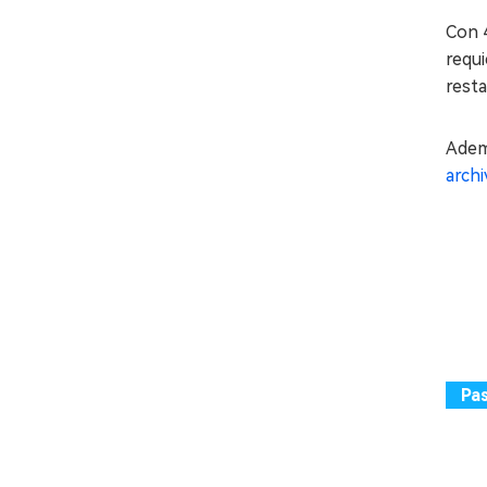
Con 
requi
rest
Adem
arch